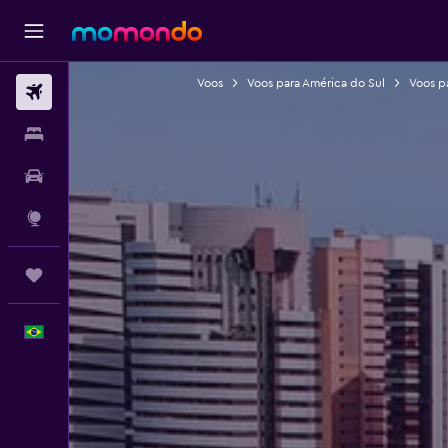
Voos
Voos para América do Sul
Voos pa
Passagens aéreas
Hospedagens
Carros
Explore
Trips
Português