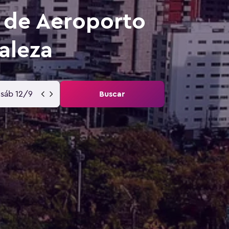
 de Aeroporto
aleza
sáb 12/9
Buscar