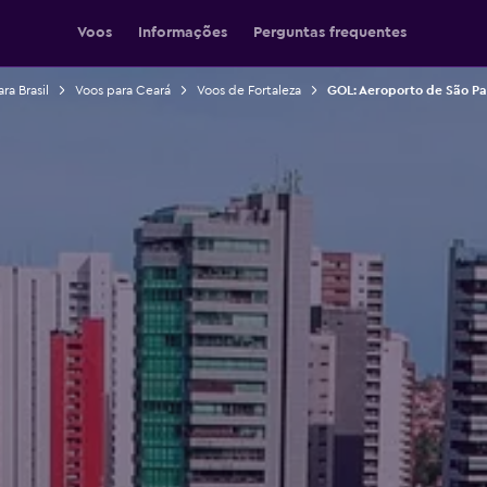
Voos
Informações
Perguntas frequentes
ra Brasil
Voos para Ceará
Voos de Fortaleza
GOL: Aeroporto de São Pa