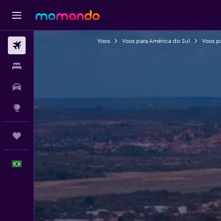
Voos
Voos para América do Sul
Voos pa
Passagens aéreas
Hospedagens
Carros
Explore
Trips
Português