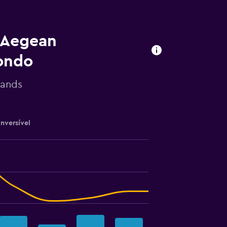
m Aegean
ondo
lands
nversível