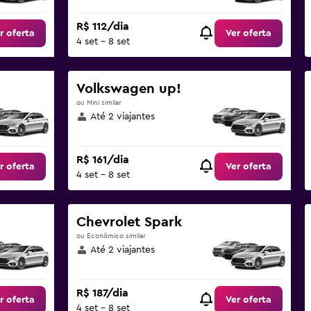
R$ 112/dia
r oferta
Ver oferta
4 set - 8 set
Volkswagen up!
ou Mini similar
Até 2 viajantes
R$ 161/dia
r oferta
Ver oferta
4 set - 8 set
Chevrolet Spark
ou Econômico similar
Até 2 viajantes
R$ 187/dia
r oferta
Ver oferta
4 set - 8 set