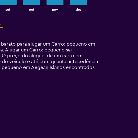
set
out
nov
dez
s
 barato para alugar um Carro: pequeno em
a. Alugar um Carro: pequeno sai
. O preço do aluguel de um carro em
de do veículo e até com quanta antecedência
ro: pequeno em Aegean Islands encontrados