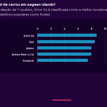
el de carros em Aegean Islands?
iação de 7 usuários, Drive SA é classificada como a melhor locadora 
o destinos populares como Rodes.
0
2
4
6
8
10
Bar
Chart
graphic.
chart
Drive SA
with
Sixt
5
bars.
Alamo
Avance Rent a Car
The
chart
Europcar
End
of
has
interactive
1
chart
X
axis
displaying
categories.
Range:
5
categories.
The