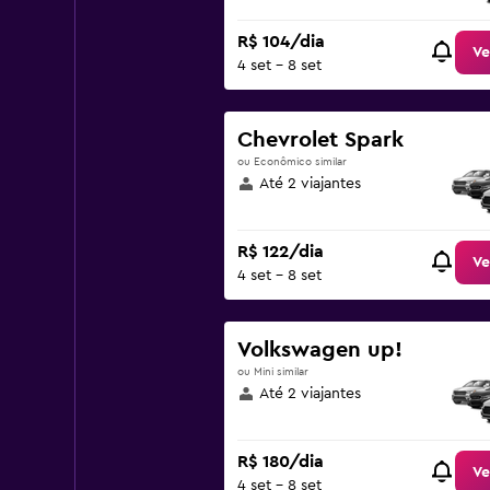
R$ 104/dia
Ve
4 set - 8 set
Chevrolet Spark
ou Econômico similar
Até 2 viajantes
R$ 122/dia
Ve
4 set - 8 set
Volkswagen up!
ou Mini similar
Até 2 viajantes
R$ 180/dia
Ve
4 set - 8 set