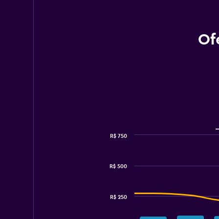
Of
R$ 750
Combination
Chart
graphic.
chart
with
R$ 500
2
data
series.
R$ 250
The
chart