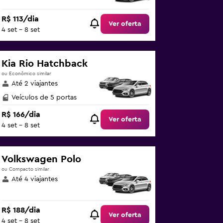
R$ 113/dia
Ver oferta
4 set - 8 set
Kia Rio Hatchback
ou Econômico similar
Até 2 viajantes
Veículos de 5 portas
R$ 166/dia
Ver oferta
4 set - 8 set
Volkswagen Polo
ou Compacto similar
Até 4 viajantes
R$ 188/dia
Ver oferta
4 set - 8 set