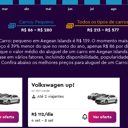
mar
abr
mai
jun
jul
ago
Carros: Pequeno
Todos os tipos de carro
R$ 86 - R$ 280
R$ 213 - R$ 577
Carro: pequeno em Aegean Islands é R$ 139. O momento mais
eço é 39% menor do que no resto do ano, apenas R$ 86 por di
ue o valor médio do aluguel de um carro em Aegean Islands
se em vários fatores, incluindo disponibilidade, popularida
. Confira abaixo os melhores preços para aluguel de um Car
Volkswagen up!
ou Mini similar
Até 2 viajantes
R$ 112/dia
r oferta
Ver oferta
4 set - 8 set