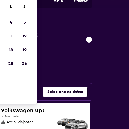
S
S
4
5
de carros
11
12
18
19
as populares –
25
26
Selecione as datas
Volkswagen up!
ou Mini similar
Até 2 viajantes