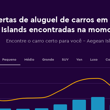
chart
has
1
ertas de aluguel de carros e
Y
axis
displaying
Islands encontradas na mom
values.
Range:
Encontre o carro certo para você – Aegean Is
0
to
100.
Pequeno
Médio
Grande
SUV
Van
Luxo
Co