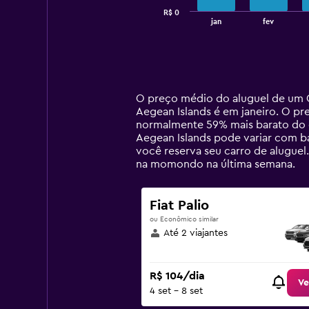
has
R$ 0
1
End
jan
fev
of
X
interactive
axis
chart
displaying
categories.
Range:
14
O preço médio do aluguel de um 
categories.
Aegean Islands é em janeiro. O pr
The
normalmente 59% mais barato do q
chart
Aegean Islands pode variar com ba
has
você reserva seu carro de aluguel
1
na momondo na última semana.
Y
axis
displaying
Fiat Palio
values.
ou Econômico similar
Range:
Até 2 viajantes
0
to
750.
R$ 104/dia
Ve
4 set - 8 set