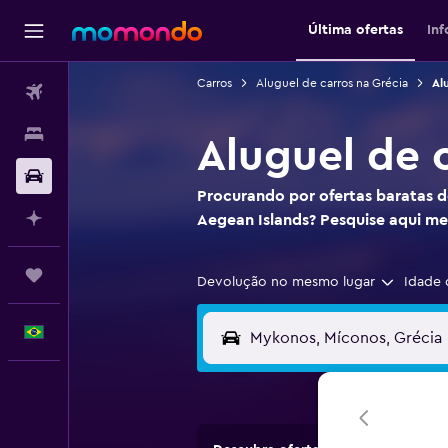
Última ofertas
In
Carros
Aluguel de carros na Grécia
Al
Passagens aéreas
Hospedagens
Aluguel de 
Carros
Procurando por ofertas baratas d
Planeje com IA
Aegean Islands? Pesquise aqui 
Trips
Devolução no mesmo lugar
Idade 
Português