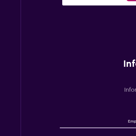
In
Info
Emp