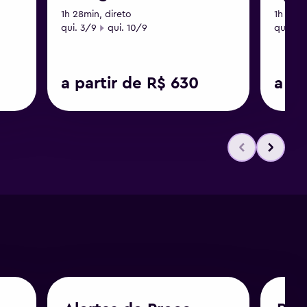
1h 28min, direto
1h 57mi
Data de início
Data final
Data de
qui. 3/9
qui. 10/9
qui. 3/
a partir de R$ 630
a pa