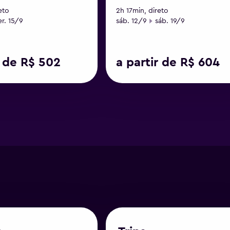
eto
2h 17min, direto
o
ata final
Data de início
Data final
er. 15/9
sáb. 12/9
sáb. 19/9
r de R$ 502
a partir de R$ 604