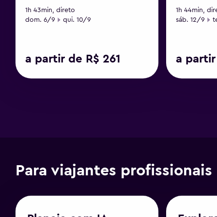
1h 43min, direto
1h 44min, dir
Data de início
Data final
Data de iníci
D
dom. 6/9
qui. 10/9
sáb. 12/9
t
a partir de R$ 261
a parti
Para viajantes profissionais