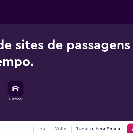
de sites de passagens
empo.
Carros
Ida
Volta
1 adulto, Econômica
–