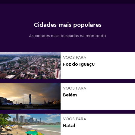
Cidades mais populares
As cidades mais buscadas na momondo
VOOS PARA
Foz do Iguaçu
VOOS PARA
Belém
VOOS PARA
Natal