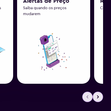
Alertas de Preço
Ras
s
Saiba quando os preços
Confi
mudarem