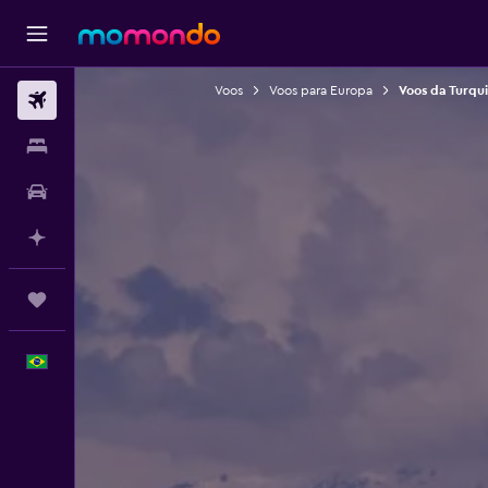
Voos
Voos para Europa
Voos da Turqu
Passagens aéreas
Hospedagens
Carros
Planeje com IA
Trips
Português