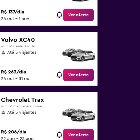
R$ 137/dia
Ver oferta
26 out - 1 nov
Volvo XC40
ou SUV standard similar
Até 5 viajantes
R$ 263/dia
Ver oferta
26 out - 31 out
Chevrolet Trax
ou SUV intermediário similar
Até 5 viajantes
R$ 206/dia
Ver oferta
22 ago - 25 ago