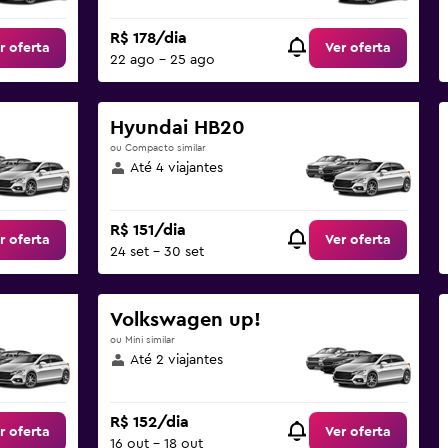
R$ 178/dia
r oferta
Ver oferta
22 ago - 25 ago
Hyundai HB20
ou Compacto similar
Até 4 viajantes
R$ 151/dia
r oferta
Ver oferta
24 set - 30 set
Volkswagen up!
ou Mini similar
Até 2 viajantes
R$ 152/dia
r oferta
Ver oferta
16 out - 18 out