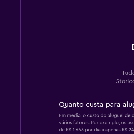
1 agência
Target Rent a Car
1 agência
Rent4U
Tudo
1 agência
Storic
Quanto custa para alu
Rentscape
Em média, o custo do aluguel de c
1 agência
vários fatores. Por exemplo, os 
de R$ 1.663 por dia a apenas R$ 24