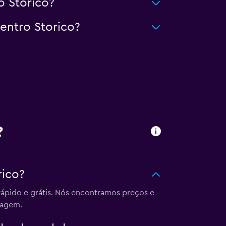
o Storico?
entro Storico?
?
rico?
rápido e grátis. Nós encontramos preços e
iagem.