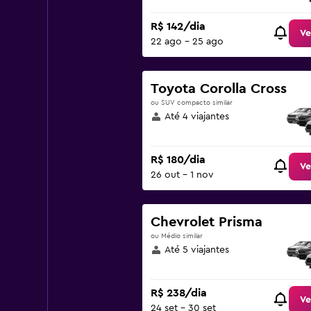
R$ 142/dia
Ve
22 ago - 25 ago
Toyota Corolla Cross
ou SUV compacto similar
Até 4 viajantes
R$ 180/dia
Ve
26 out - 1 nov
Chevrolet Prisma
ou Médio similar
Até 5 viajantes
R$ 238/dia
Ve
24 set - 30 set