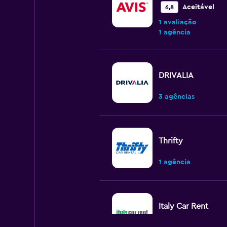
Aceitável
6,8
1 avaliação
1 agência
DRIVALIA
3 agências
Thrifty
1 agência
Italy Car Rent