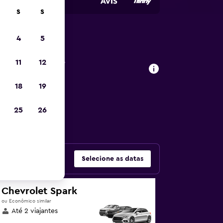
S
S
4
5
de carros
11
12
ça
18
19
as populares –
25
26
Selecione as datas
Chevrolet Spark
ou Econômico similar
Até 2 viajantes