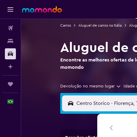
Carros
Aluguel de carros na Itália
Alug
Passagens aéreas
Hospedagens
Aluguel de 
Carros
Encontre as melhores ofertas de 
Planeje com IA
momondo
Trips
Devolução no mesmo lugar
Idade 
Português