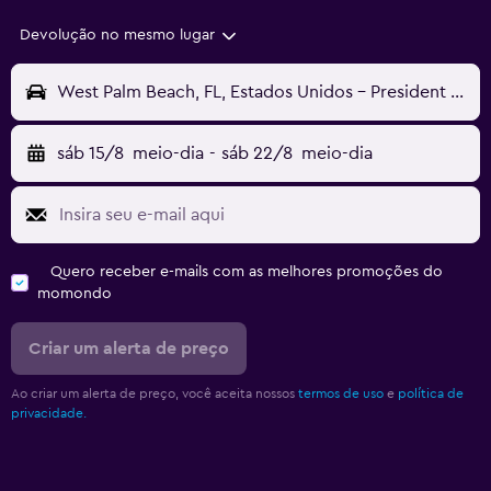
Devolução no mesmo lugar
West Palm Beach, FL, Estados Unidos - President Donald J. Trump Intl (DJT)
sáb 15/8
meio-dia
-
sáb 22/8
meio-dia
Quero receber e-mails com as melhores promoções do
momondo
Criar um alerta de preço
Ao criar um alerta de preço, você aceita nossos
termos de uso
e
política de
privacidade.