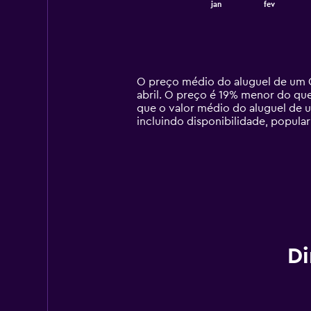
End
jan
fev
of
X
interactive
axis
chart
displaying
categories.
Range:
14
O preço médio do aluguel de um 
categories.
abril. O preço é 19% menor do qu
The
que o valor médio do aluguel de u
chart
incluindo disponibilidade, popula
has
1
Y
axis
displaying
values.
Range:
0
to
450.
Di