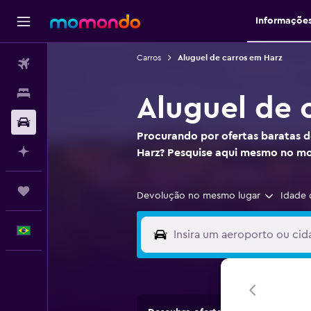
Informaçõe
Carros
Aluguel de carros em Harz
Passagens aéreas
Hospedagens
Aluguel de 
Carros
Procurando por ofertas baratas d
Planeje com IA
Harz? Pesquise aqui mesmo no 
Trips
Devolução no mesmo lugar
Idade 
Português