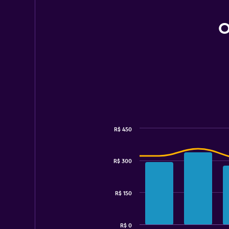
O
R$ 450
Combination
Chart
graphic.
chart
with
R$ 300
2
data
series.
R$ 150
The
chart
has
R$ 0
1