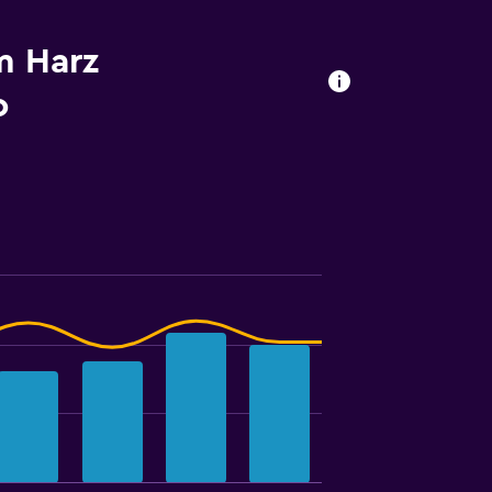
m Harz
o