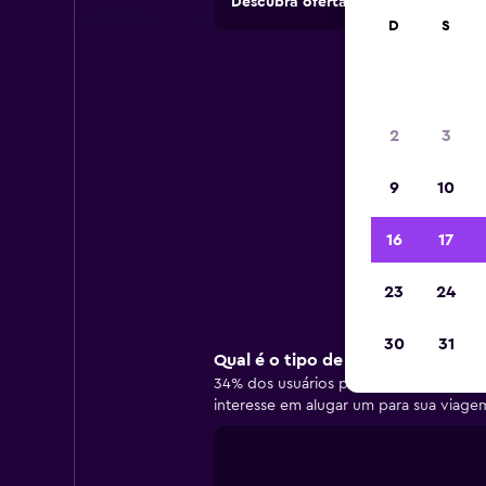
Descubra ofertas de empresas de a
D
S
In
2
3
9
10
Info
16
17
23
24
30
31
Qual é o tipo de carro mais popul
34% dos usuários preferem alugar um c
interesse em alugar um para sua viage