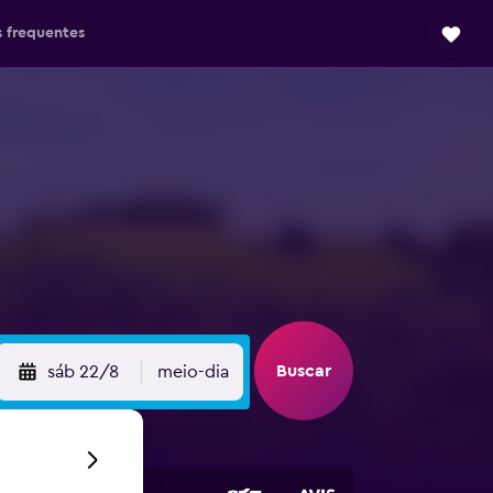
 frequentes
Buscar
sáb 22/8
meio-dia