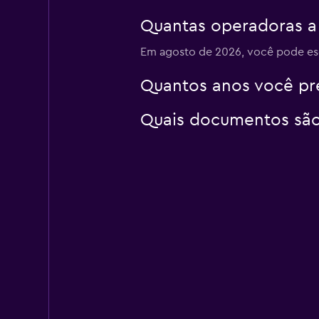
Quantas operadoras a
Em agosto de 2026, você pode esc
FLIZZR
Quantos anos você pre
2 agências
Quais documentos são