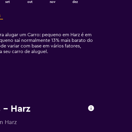
set
out
nov
dez
s
ra alugar um Carro: pequeno em Harz é em
pequeno sai normalmente 13% mais barato do
de variar com base em vários fatores,
 seu carro de aluguel.
 – Harz
m Harz