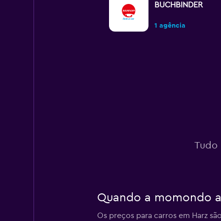
BUCHBINDER
1 agência
INTERRENT
1 agência
Budget
Tudo 
2 agências
Quando a momondo atu
Global Rent A Car
Os preços para carros em Harz são
1 agência