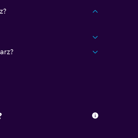
z?
arz?
?