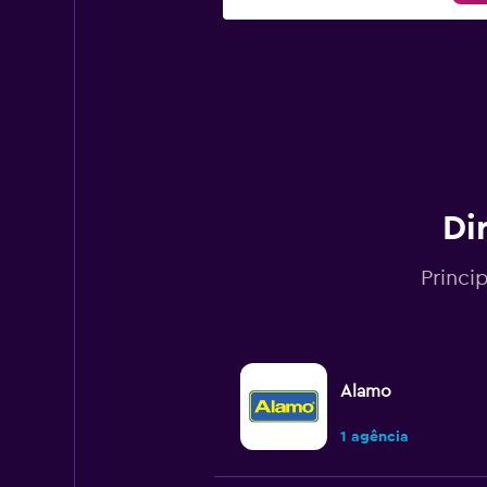
Di
Princi
Alamo
1 agência