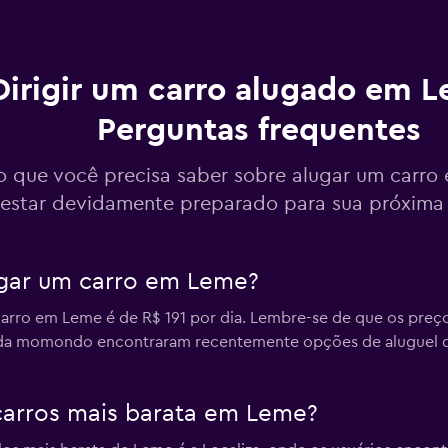
Dirigir um carro alugado em 
Car
Perguntas frequentes
Ver preços
o que você precisa saber sobre alugar um carro
estar devidamente preparado para sua próxima
Ver preços
ugar um carro em Leme?
arro em Leme é de R$ 191 por dia. Lembre-se de que os preço
os da momondo encontraram recentemente opções de aluguel 
Ver preços
carros mais barata em Leme?