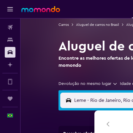
Carros
Aluguel de carros no Brasil
Alug
Passagens aéreas
Hospedagens
Aluguel de 
Carros
Encontre as melhores ofertas de 
Planeje com IA
momondo
Vá mais longe no app
Devolução no mesmo lugar
Idade 
Trips
Português