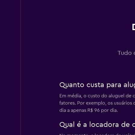
1 agência
Mister Car Rent a 
1 agência
Tudo 
AutoEurope
Quanto custa para al
1 agência
Em média, o custo do aluguel de c
fatores. Por exemplo, os usuári
dia a apenas R$ 96 por dia.
National
Qual é a locadora de 
1 agência