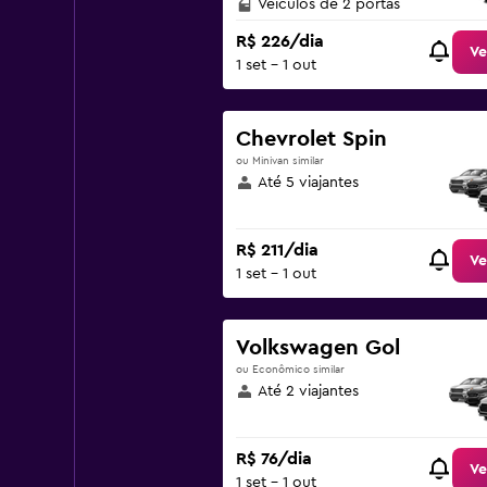
Veículos de 2 portas
R$ 226/dia
Ve
1 set - 1 out
Chevrolet Spin
ou Minivan similar
Até 5 viajantes
R$ 211/dia
Ve
1 set - 1 out
Volkswagen Gol
ou Econômico similar
Até 2 viajantes
R$ 76/dia
Ve
1 set - 1 out