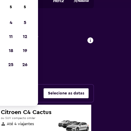
S
S
4
5
de carros
11
12
18
19
as populares –
25
26
Selecione as datas
Citroen C4 Cactus
ou SUV compacto similar
Até 4 viajantes