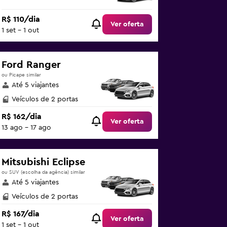
R$ 110/dia
Ver oferta
1 set - 1 out
Ford Ranger
ou Picape similar
Até 5 viajantes
Veículos de 2 portas
R$ 162/dia
Ver oferta
13 ago - 17 ago
Mitsubishi Eclipse
ou SUV (escolha da agência) similar
Até 5 viajantes
Veículos de 2 portas
R$ 167/dia
Ver oferta
1 set - 1 out