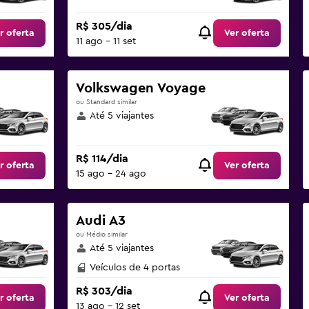
R$ 305/dia
r oferta
Ver oferta
11 ago - 11 set
Volkswagen Voyage
ou Standard similar
Até 5 viajantes
R$ 114/dia
r oferta
Ver oferta
15 ago - 24 ago
Audi A3
ou Médio similar
Até 5 viajantes
Veículos de 4 portas
R$ 303/dia
r oferta
Ver oferta
13 ago - 12 set