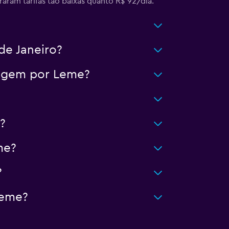
aram tarifas tão baixas quanto R$ 92/dia.
de Janeiro?
iagem por Leme?
?
me?
?
Leme?