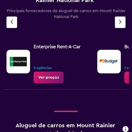
Rainier National Park
Principais fornecedores de aluguel de carros em Mount Rainier
National Park
Enterprise Rent-A-Car
Bu
2 agências
1 ag
Ver preços
V
Aluguel de carros em Mount Rainier