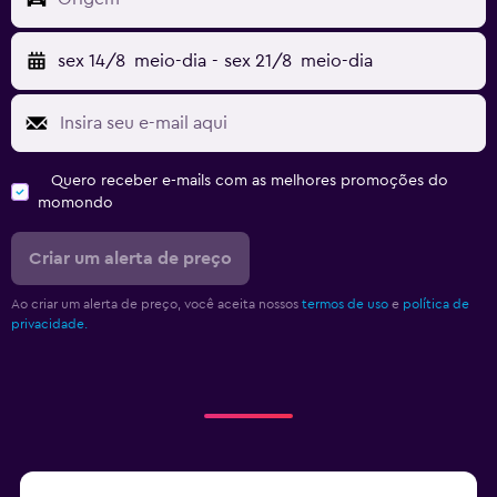
sex 14/8
meio-dia
-
sex 21/8
meio-dia
Quero receber e-mails com as melhores promoções do
momondo
Criar um alerta de preço
Ao criar um alerta de preço, você aceita nossos
termos de uso
e
política de
privacidade.