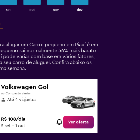
set
out
nov
dez
s
ra alugar um Carro: pequeno em Piauí é em
: pequeno sai normalmente 56% mais barato
í pode variar com base em vários fatores,
 seu carro de aluguel. Confira abaixo os
ima semana.
Volkswagen Gol
ou Compacto similar
Até 4 viajantes
R$ 108/dia
Ver oferta
2 set - 1 out