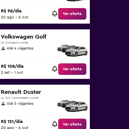
R$ 98/dia
Ver oferta
20 ago - 6 out
Volkswagen Golf
ou Compacto similar
Até 4 viajantes
R$ 108/dia
Ver oferta
2 set - 1 out
Renault Duster
ou SUV intermediário similar
Até 5 viajantes
R$ 131/dia
Ver oferta
20 ago - 6 out