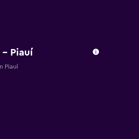
 – Piauí
m Piauí