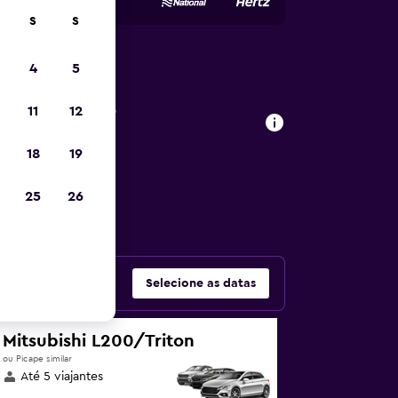
S
S
4
5
de carros
11
12
18
19
as populares –
25
26
Selecione as datas
Mitsubishi L200/Triton
ou Picape similar
Até 5 viajantes