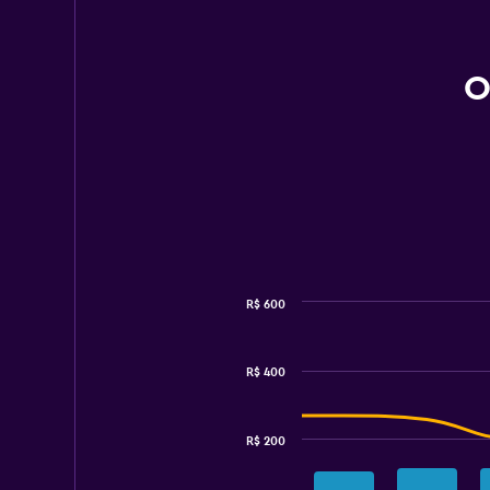
O
R$ 600
Combination
Chart
graphic.
chart
with
R$ 400
2
data
series.
R$ 200
The
chart