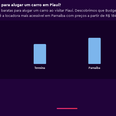
 para alugar um carro em Piauí?
s baratas para alugar um carro ao visitar Piauí. Descobrimos que Budg
a é a locadora mais acessível em Parnaíba com preços a partir de R$ 184
Bar
Chart
graphic.
chart
with
2
bars.
The
chart
End
Teresina
Parnaíba
of
has
interactive
1
chart
X
axis
displaying
categories.
Range:
2
categories.
The