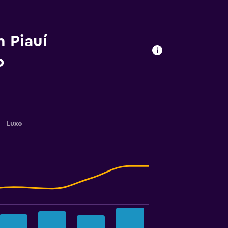
m Piauí
o
Luxo