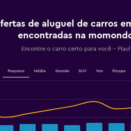
chart
has
1
fertas de aluguel de carros e
Y
axis
displaying
encontradas na momond
values.
Range:
Encontre o carro certo para você – Piauí
0
to
240.
Pequeno
Médio
Grande
SUV
Van
Picape