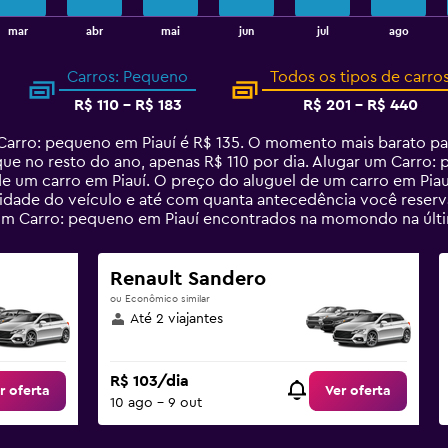
mar
abr
mai
jun
jul
ago
Carros: Pequeno
Todos os tipos de carro
R$ 110 - R$ 183
R$ 201 - R$ 440
arro: pequeno em Piauí é R$ 135. O momento mais barato pa
ue no resto do ano, apenas R$ 110 por dia. Alugar um Carro
e um carro em Piauí. O preço do aluguel de um carro em Piau
ridade do veículo e até com quanta antecedência você reserva
 um Carro: pequeno em Piauí encontrados na momondo na últ
Renault Sandero
ou Econômico similar
Até 2 viajantes
R$ 103/dia
r oferta
Ver oferta
10 ago - 9 out