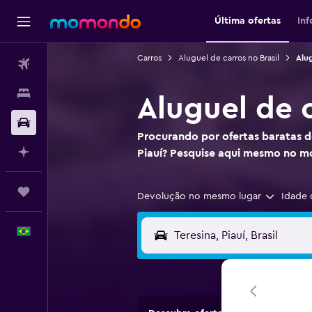
Última ofertas
In
Carros
Aluguel de carros no Brasil
Alug
Passagens aéreas
Hospedagens
Aluguel de 
Carros
Procurando por ofertas baratas d
Planeje com IA
Piauí? Pesquise aqui mesmo no 
Trips
Devolução no mesmo lugar
Idade 
Português