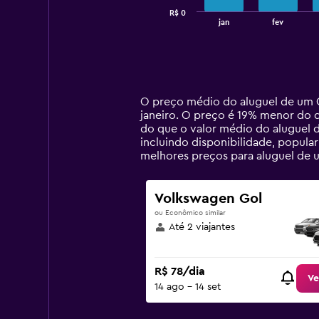
has
R$ 0
1
End
jan
fev
of
X
interactive
axis
chart
displaying
categories.
Range:
14
O preço médio do aluguel de um C
categories.
janeiro. O preço é 19% menor do q
The
do que o valor médio do aluguel d
chart
incluindo disponibilidade, popula
has
melhores preços para aluguel de
1
Y
axis
Volkswagen Gol
displaying
ou Econômico similar
values.
Até 2 viajantes
Range:
0
to
R$ 78/dia
600.
Ve
14 ago - 14 set