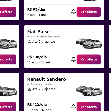
R$ 95/dia
r oferta
Ver oferta
2 set - 1 out
Fiat Pulse
ou SUV intermediário similar
Até 5 viajantes
R$ 108/dia
r oferta
Ver oferta
13 ago - 13 set
Renault Sandero
ou Econômico similar
Até 2 viajantes
R$ 122/dia
r oferta
Ver oferta
10 ago - 17 ago