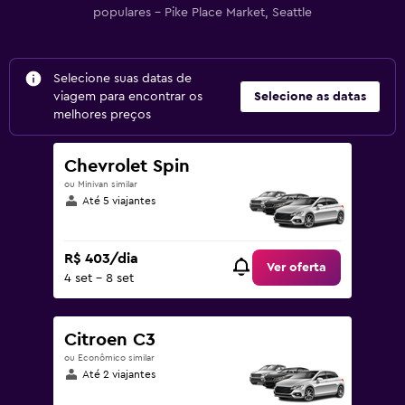
populares – Pike Place Market, Seattle
Selecione suas datas de
viagem para encontrar os
Selecione as datas
melhores preços
Chevrolet Spin
ou Minivan similar
Até 5 viajantes
R$ 403/dia
Ver oferta
4 set - 8 set
Citroen C3
ou Econômico similar
Até 2 viajantes