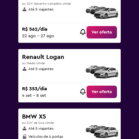
ou SUV tamanho completo similar
Até 5 viajantes
R$ 562/dia
Ver oferta
22 ago - 27 ago
Renault Logan
ou Médio similar
Até 5 viajantes
R$ 353/dia
Ver oferta
4 set - 8 set
BMW X5
ou SUV de luxo similar
Até 5 viajantes
Veículos de 4 portas