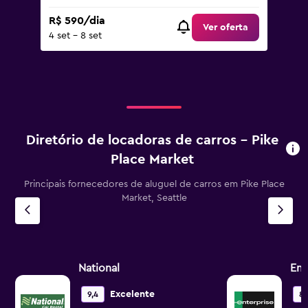
R$ 590/dia
Ver oferta
4 set - 8 set
Diretório de locadoras de carros – Pike
Place Market
Principais fornecedores de aluguel de carros em Pike Place
Market, Seattle
National
Ent
Excelente
9,4
8,