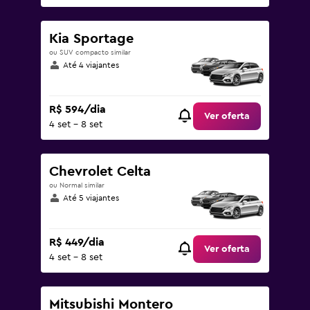
Kia Sportage
ou SUV compacto similar
Até 4 viajantes
R$ 594/dia
Ver oferta
4 set - 8 set
Chevrolet Celta
ou Normal similar
Até 5 viajantes
R$ 449/dia
Ver oferta
4 set - 8 set
Mitsubishi Montero