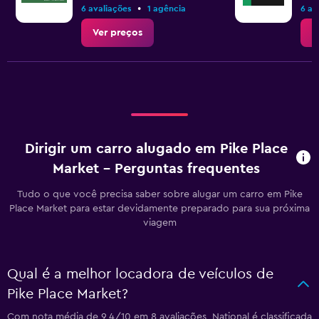
•
6 avaliações
1 agência
6 av
Ver preços
V
Dirigir um carro alugado em Pike Place
Market – Perguntas frequentes
Tudo o que você precisa saber sobre alugar um carro em Pike
Place Market para estar devidamente preparado para sua próxima
viagem
Qual é a melhor locadora de veículos de
Pike Place Market?
Com nota média de 9,4/10 em 8 avaliações, National é classificada