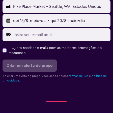
Pike Place Market - Seattle, WA, Estados Unidos
qui 13/8
meio-dia
-
qui 20/8
meio-dia
Quero receber e-mails com as melhores promoções do
momondo
Criar um alerta de preço
Ao criar um alerta de preço, você aceita nossos
termos de uso
e
política de
privacidade.