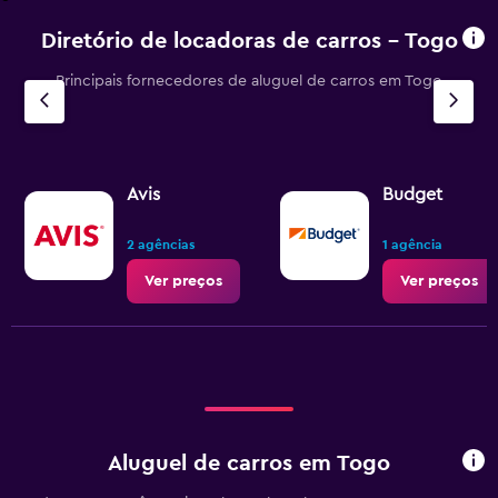
categories.
The
Diretório de locadoras de carros – Togo
chart
has
Principais fornecedores de aluguel de carros em Togo
1
Y
axis
displaying
values.
Range:
Avis
Budget
0
to
2 agências
1 agência
2.4.
Ver preços
Ver preços
Aluguel de carros em Togo