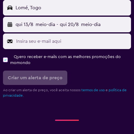
Lomé, Togo
qui 13/8
meio-dia
-
qui 20/8
meio-dia
Quero receber e-mails com as melhores promoções do
momondo
Criar um alerta de preço
Ao criar um alerta de preço, você aceita nossos
termos de uso
e
política de
privacidade.