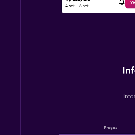
Ve
4 set - 8 set
In
Info
Preços