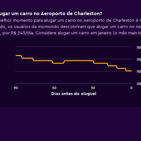
ugar um carro no Aeroporto de Charleston?
elhor momento para alugar um carro no Aeroporto de Charleston é n
do, os usuários da momondo descobriram que alugar um carro no Aer
, por R$ 243/dia. Considere alugar um carro em janeiro (o mês mais b
R$
Line
Chart
graphic.
chart
R$
with
91
R$
data
points.
R$
90
60
30
0
The
End
Dias antes do aluguel
chart
of
interactive
has
chart
1
X
axis
displaying
Dias
antes