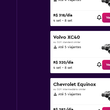
Até 4 viajantes
R$ 318/dia
Ve
4 set - 8 set
Volvo XC40
ou SUV standard similar
Até 5 viajantes
R$ 320/dia
Ve
4 set - 8 set
Chevrolet Equinox
ou SUV intermediário similar
Até 5 viajantes
R$ 282/dia