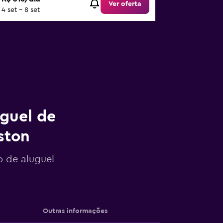
Ver oferta
4 set - 8 set
uguel de
ston
o de aluguel
Outras informações