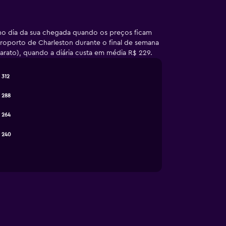
o dia da sua chegada quando os preços ficam
oporto de Charleston durante o final de semana
arato), quando a diária custa em média R$ 229.
 312
 288
 264
 240