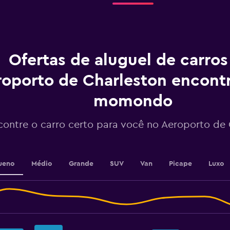
do
aluguel.
Range:
91
categories.
The
Ofertas de aluguel de carro
chart
has
oporto de Charleston encont
1
Y
momondo
axis
displaying
values.
contre o carro certo para você no Aeroporto de 
Range:
240
to
312.
ueno
Médio
Grande
SUV
Van
Picape
Luxo