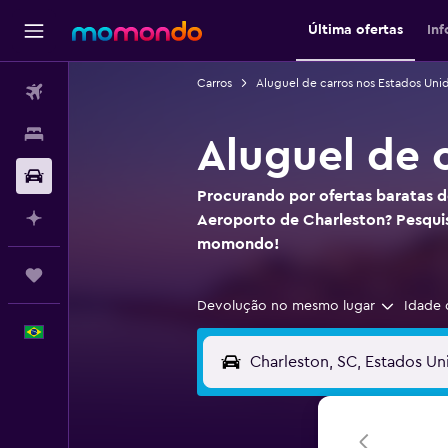
Última ofertas
In
Carros
Aluguel de carros nos Estados Uni
Passagens aéreas
Hospedagens
Aluguel de 
Carros
Procurando por ofertas baratas d
Planeje com IA
Aeroporto de Charleston? Pesqui
momondo!
Trips
Devolução no mesmo lugar
Idade 
Português