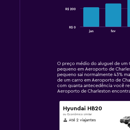
series.
R$ 200
The
chart
has
R$ 0
1
End
jan
fev
of
X
interactive
axis
chart
displaying
categories.
Range:
14
O preço médio do aluguel de um C
categories.
pequeno em Aeroporto de Charlest
The
pequeno sai normalmente 43% mais
chart
de um carro em Aeroporto de Charl
has
com quanta antecedência você res
1
Aeroporto de Charleston encontr
Y
axis
displaying
Hyundai HB20
values.
ou Econômico similar
Range:
Até 2 viajantes
0
to