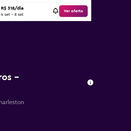
R$ 318/dia
Ver oferta
4 set - 8 set
ros –
harleston