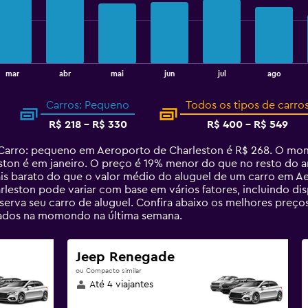
mar
abr
mai
jun
jul
ago
Carros: Pequeno
Todos os tipos de carro
R$ 218 - R$ 330
R$ 400 - R$ 549
arro: pequeno em Aeroporto de Charleston é R$ 268. O mome
on é em janeiro. O preço é 19% menor do que no resto do ano
 barato do que o valor médio do aluguel de um carro em Ae
eston pode variar com base em vários fatores, incluindo dis
erva seu carro de aluguel. Confira abaixo os melhores preço
ados na momondo na última semana.
Jeep Renegade
ou Compacto similar
Até 4 viajantes