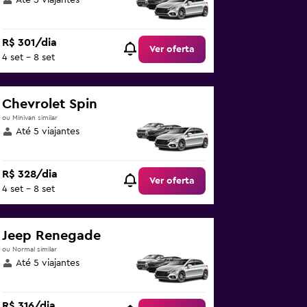
Até 5 viajantes
R$ 301/dia
Ver oferta
4 set - 8 set
Chevrolet Spin
ou Minivan similar
Até 5 viajantes
R$ 328/dia
Ver oferta
4 set - 8 set
Jeep Renegade
ou Normal similar
Até 5 viajantes
R$ 316/dia