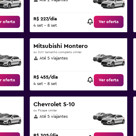
Até 2 viajantes
R$ 227/dia
r oferta
Ver oferta
4 set - 8 set
Mitsubishi Montero
ou SUV tamanho completo similar
Até 5 viajantes
R$ 455/dia
r oferta
Ver oferta
4 set - 8 set
Chevrolet S-10
ou Picape similar
Até 5 viajantes
R$ 305/dia