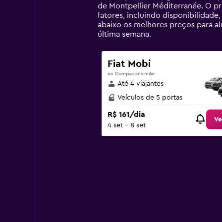
chart
de Montpellier Méditerranée. O p
has
fatores, incluindo disponibilidad
1
abaixo os melhores preços para 
Y
última semana.
axis
displaying
values.
Fiat Mobi
Range:
ou Compacto similar
0
Até 4 viajantes
to
600.
Veículos de 5 portas
R$ 161/dia
Ve
4 set - 8 set