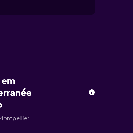
s em
erranée
o
Montpellier