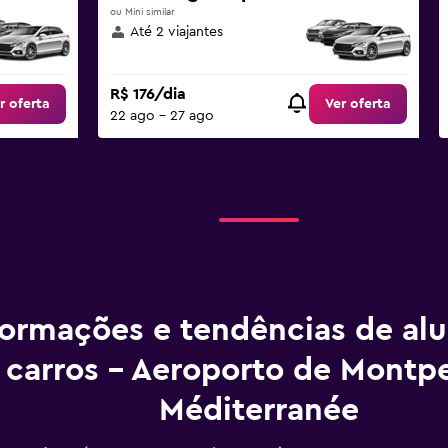
ou Mini similar
Até 2 viajantes
R$ 176/dia
r oferta
Ver oferta
22 ago - 27 ago
formações e tendências de al
carros - Aeroporto de Montpe
Méditerranée