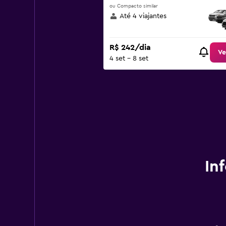
ou Compacto similar
Até 4 viajantes
R$ 242/dia
Ve
4 set - 8 set
In