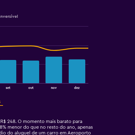
nversível
set
out
nov
dez
s
 R$ 248. O momento mais barato para
18% menor do que no resto do ano, apenas
dio do aluguel de um carro em Aeroporto