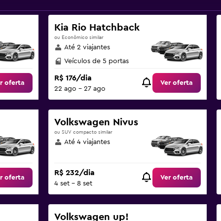
Kia Rio Hatchback
ou Econômico similar
Até 2 viajantes
Veículos de 5 portas
R$ 176/dia
r oferta
Ver oferta
22 ago - 27 ago
Volkswagen Nivus
ou SUV compacto similar
Até 4 viajantes
R$ 232/dia
r oferta
Ver oferta
4 set - 8 set
Volkswagen up!