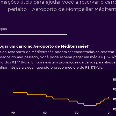
rmações úteis para ajudar você a reservar o carr
perfeito - Aeroporto de Montpellier Méditer
eços
ugar um carro no Aeroporto de Méditerranée?
ro no Aeroporto de Méditerranée podem ser encontradas ao reservar 
dados do ano passado, você pode esperar pagar em média R$ 370/dia
no dos R$ 148/dia. Embora existam promoções de carros para alugue
elhor mês para alugar, quando o preço médio é de R$ 178/dia.
R$
Line
Chart
graphic.
chart
R$
with
91
R$
data
points.
R$
90
60
30
0
The