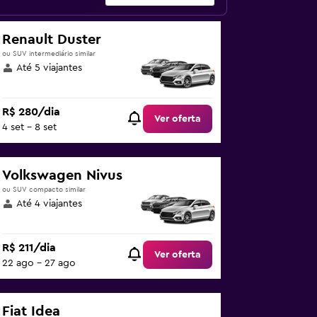
Renault Duster
ou SUV intermediário similar
Até 5 viajantes
R$ 280/dia
Ver oferta
4 set - 8 set
Volkswagen Nivus
ou SUV compacto similar
Até 4 viajantes
R$ 211/dia
Ver oferta
22 ago - 27 ago
Fiat Idea