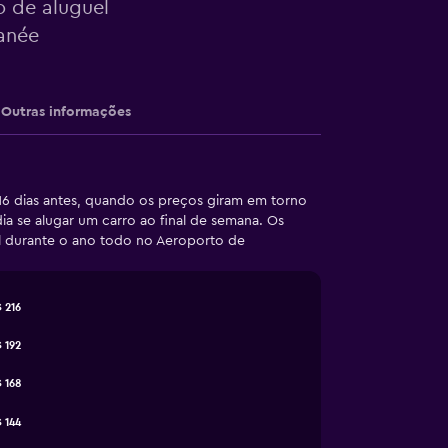
o de aluguel
ranée
Outras informações
16 dias antes, quando os preços giram em torno
 se alugar um carro ao final de semana. Os
l durante o ano todo no Aeroporto de
 216
 192
 168
 144