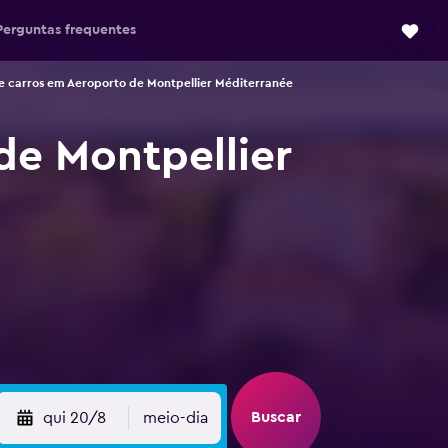
Perguntas frequentes
e carros em Aeroporto de Montpellier Méditerranée
de Montpellier
Buscar
qui 20/8
meio-dia