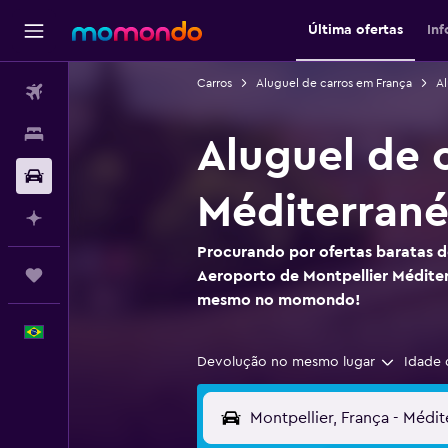
Última ofertas
In
Carros
Aluguel de carros em França
Al
Passagens aéreas
Hospedagens
Aluguel de 
Carros
Méditerran
Planeje com IA
Procurando por ofertas baratas d
Trips
Aeroporto de Montpellier Méditer
mesmo no momondo!
Português
Devolução no mesmo lugar
Idade 