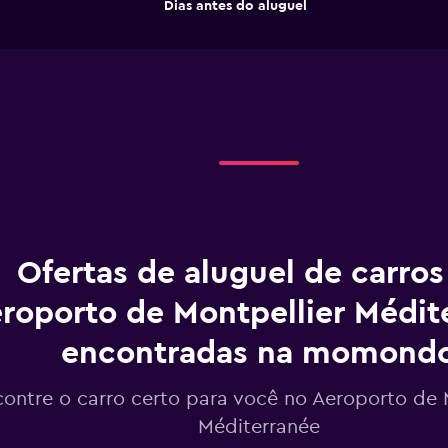
End
Dias antes do aluguel
chart
of
interactive
has
chart
1
X
axis
displaying
Dias
antes
do
aluguel.
Range:
91
categories.
The
Ofertas de aluguel de carro
chart
has
roporto de Montpellier Médit
1
Y
encontradas na momond
axis
displaying
values.
ontre o carro certo para você no Aeroporto de 
Range:
Méditerranée
144