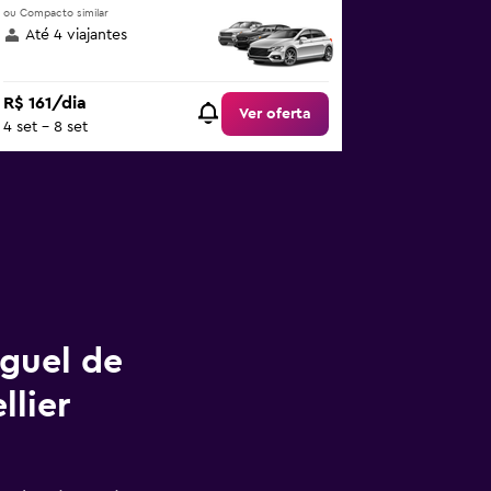
ou Compacto similar
Até 4 viajantes
R$ 161/dia
Ver oferta
4 set - 8 set
uguel de
llier