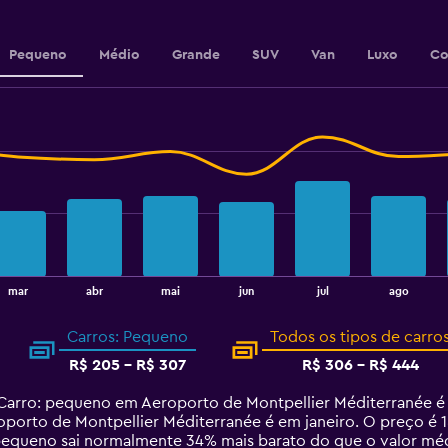
to
216.
Pequeno
Médio
Grande
SUV
Van
Luxo
Co
mar
abr
mai
jun
jul
ago
Carros: Pequeno
Todos os tipos de carro
R$ 205 - R$ 307
R$ 306 - R$ 444
Carro: pequeno em Aeroporto de Montpellier Méditerranée é
porto de Montpellier Méditerranée é em janeiro. O preço é 
 pequeno sai normalmente 34% mais barato do que o valor mé