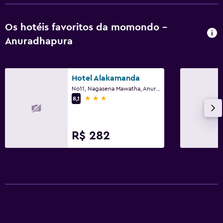
Os hotéis favoritos da momondo -
Anuradhapura
Hotel Alakamanda
No11, Nagasena Mawatha, Anuradhapura
3 estrelas
8,1
R$ 282