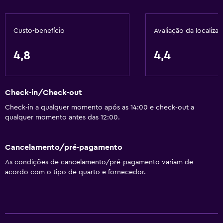
Lavanderia
Custo-benefício
Avaliação da localiza
Lavanderia
4,8
4,4
Restaurantes
Restaurante
Check-in/Check-out
Atividades
Check-in a qualquer momento após as 14:00 e check-out a
qualquer momento antes das 12:00.
Aluguel de bicicletas
Cancelamento/pré-pagamento
Geral
As condições de cancelamento/pré-pagamento variam de
Armazém disponível
acordo com o tipo de quarto e fornecedor.