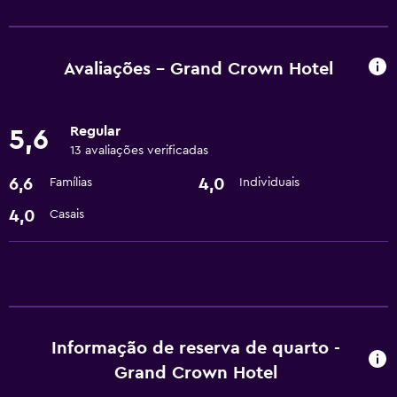
Serviços e conveniências
Câmbio
Serviço de quarto
Avaliações - Grand Crown Hotel
Check-out expresso
Recepção 24 horas
Regular
5,6
13 avaliações verificadas
Serviços básicos
6,6
4,0
Famílias
Individuais
Wi-Fi grátis
4,0
Casais
Ar-condicionado
Estacionamento e transporte
Transfer aeroporto
Informação de reserva de quarto -
Mídia e entretenimento
Grand Crown Hotel
TV a cabo ou TV via satélite