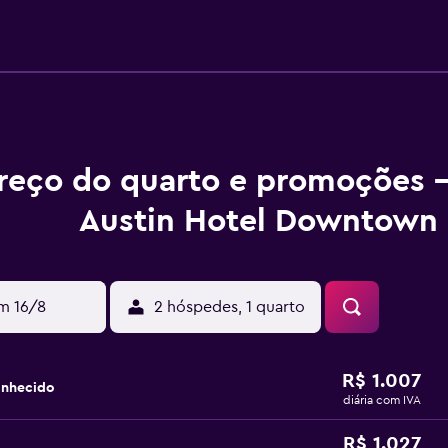
reço do quarto e promoções 
Austin Hotel Downtown
m 16/8
2 hóspedes, 1 quarto
R$ 1.007
onhecido
diária com IVA
R$ 1.027