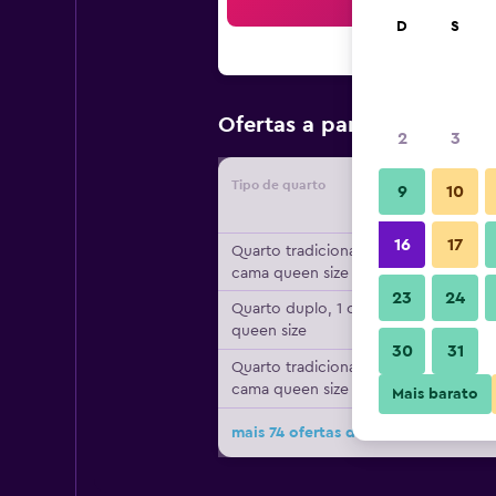
Bus
D
S
R$ 882
Ofertas a partir de
2
3
Tipo de quarto
Forneced
9
10
16
17
Quarto tradicional, 1
cama queen size
23
24
Quarto duplo, 1 cama
queen size
30
31
Quarto tradicional, 1
cama queen size
Mais barato
mais 74 ofertas do hotel Omni Aus