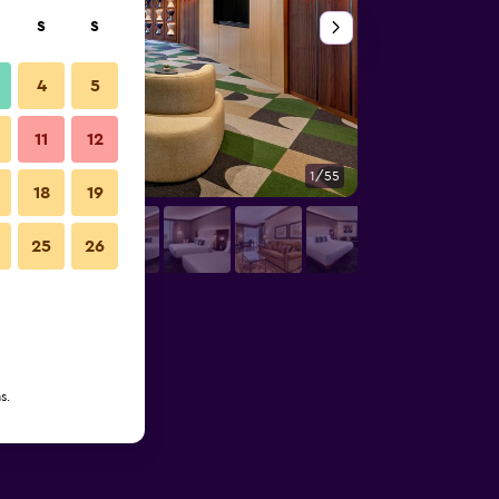
S
S
4
5
11
12
1/55
Restaurante
18
19
25
26
Fotos
s.