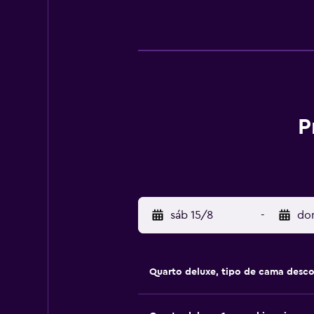
P
sáb 15/8
-
do
Quarto deluxe, tipo de cama desc