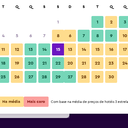
car
T
Q
Q
S
S
D
S
T
Q
Q
1
1
2
3
/
preço por noite mais barato(a)
4
5
6
7
8
6
7
8
9
10
Lounge
or
Total por
11
12
13
14
15
13
14
15
16
17
noite
18
19
20
21
22
20
21
22
23
24
R$ 882
Ver oferta
25
26
27
28
29
27
28
29
30
Omni Austin Hotel Downtown: 
R$ 904
Ver oferta
R$ 909
Ver oferta
Na média
Mais caro
Com base na média de preços de hotéis 3 estrela
tin Hotel Downtown