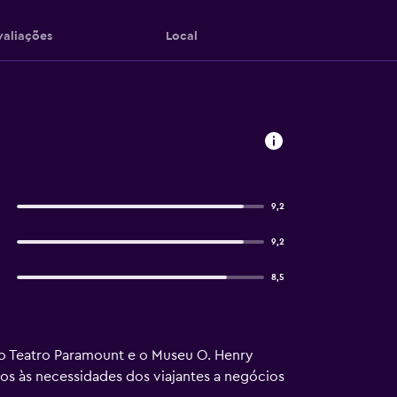
valiações
Local
9,2
9,2
8,5
o o Teatro Paramount e o Museu O. Henry
s às necessidades dos viajantes a negócios