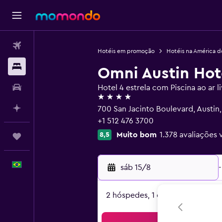
Passagens aéreas
Hotéis em promoção
Hotéis na América d
Hospedagens
Omni Austin Ho
Carros
Hotel 4 estrela com Piscina ao ar l
4 estrelas
Planeje com IA
700 San Jacinto Boulevard, Austin,
+1 512 476 3700
Muito bom
1.378 avaliações 
8,5
Trips
Português
sáb 15/8
-
2 hóspedes, 1 quarto