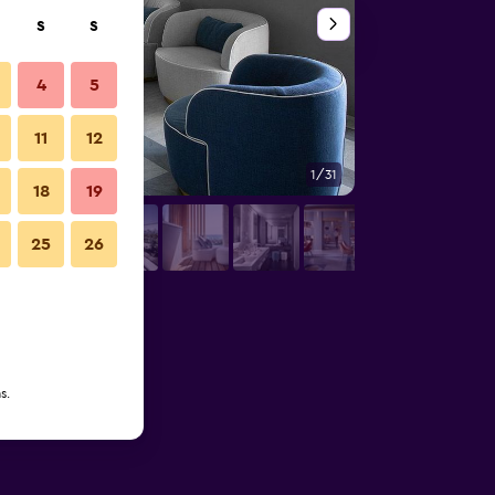
S
S
4
5
11
12
1/31
Outros
18
19
25
26
s.