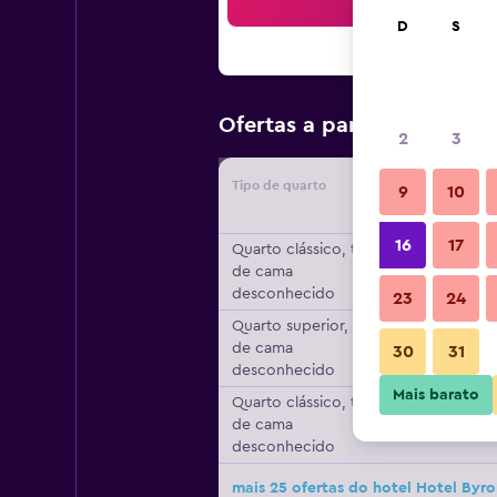
Bus
D
S
R$ 3.88
Ofertas a partir de
2
3
Tipo de quarto
Forneced
9
10
16
17
Quarto clássico, tipo
de cama
desconhecido
23
24
Quarto superior, tipo
de cama
30
31
desconhecido
Mais barato
Quarto clássico, tipo
de cama
desconhecido
mais 25 ofertas do hotel Hotel Byro