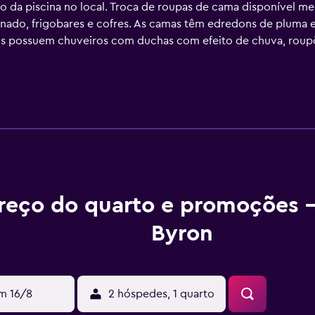
o da piscina no local. Troca de roupas de cama disponível me
ado, frigobares e cofres. As camas têm edredons de pluma 
 possuem chuveiros com duchas com efeito de chuva, roupões
i grátis, com velocidade de 500 Mbps ou mais (para mais de 6
ua grátis e secadores de cabelo. Serviço de massagem no q
 para dormir é fornecida todas as noites e o serviço de limp
 Outras instalações recreativas incluem uma academia. As ativi
to dele, e poderá haver cobrança de taxa.
reço do quarto e promoções -
Byron
m 16/8
2 hóspedes, 1 quarto