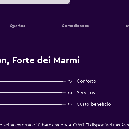
Quartos
Comodidades
A
n, Forte dei Marmi
Conforto
9,7
Serviços
9,6
Custo-benefício
9,5
piscina externa e 10 bares na praia. O Wi-Fi disponível nas área