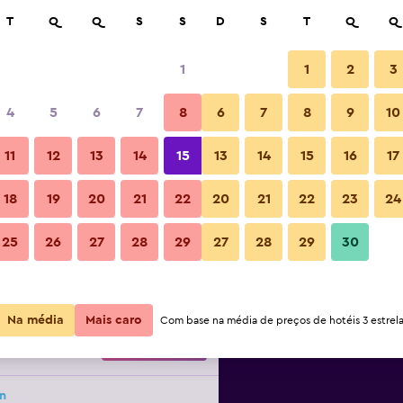
car
T
Q
Q
S
S
D
S
T
Q
Q
1
1
2
3
1
/
preço por noite mais barato(a)
4
5
6
7
8
6
7
8
9
10
Lounge
or
Total por
11
12
13
14
15
13
14
15
16
17
noite
18
19
20
21
22
20
21
22
23
24
R$ 3.881
Ver oferta
Hotel Byron: Fotos
25
26
27
28
29
27
28
29
30
R$ 4.214
Ver oferta
Na média
Mais caro
Com base na média de preços de hotéis 3 estrela
R$ 4.852
Ver oferta
n