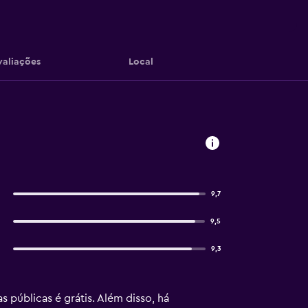
valiações
Local
9,7
9,5
9,3
s públicas é grátis. Além disso, há