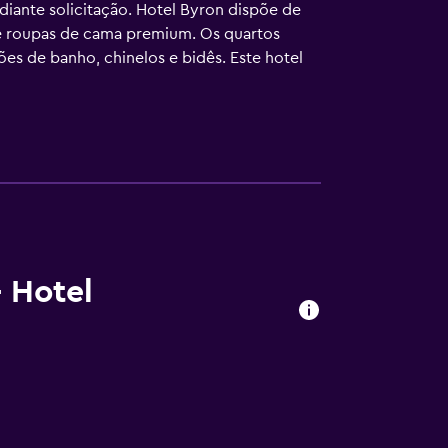
diante solicitação. Hotel Byron dispõe de
e roupas de cama premium. Os quartos
 de banho, chinelos e bidês. Este hotel
 pessoas ou de 10 dispositivos).Os quartos
uarto e troca de roupas de cama podem ser
eza é oferecido diariamente. O local oferece
dades recreativas listadas abaixo estão
 Hotel