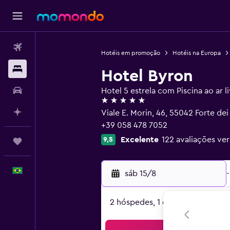
Passagens aéreas
Hotéis em promoção
Hotéis na Europa
Hospedagens
Hotel Byron
Carros
Hotel 5 estrela com Piscina ao ar l
5 estrelas
Planeje com IA
Viale E. Morin, 46, 55042 Forte de
+39 058 478 7052
Excelente
122 avaliações ver
9,5
Trips
Português
sáb 15/8
-
2 hóspedes, 1 quarto