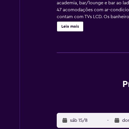
academia, bar/lounge e bar ao lad
47 acomodações com ar-condicion
contam com TVs LCD. Os banheiros
em Forte dei Marmi dispõe de Wi-F
Leia mais
também apresentam garrafas de ág
requisitados. A preparação de cama
piscina externa e piscina infantil.
disponíveis na propriedade ou per
P
sáb 15/8
-
do