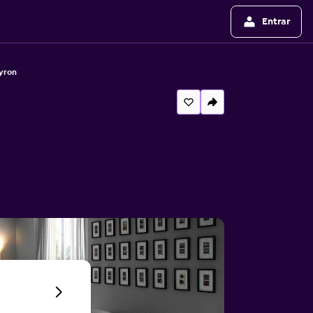
Entrar
yron