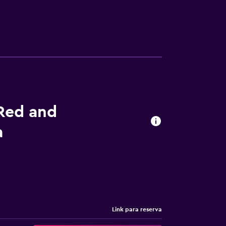
Red and
a
Link para reserva