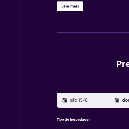
deste hotel ou hospede-se no loca
Leia mais
Pr
sáb 15/8
-
do
Tipo de hospedagem