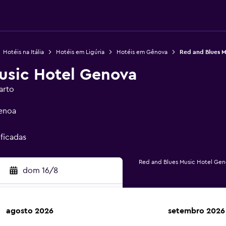
Hotéis na Itália
Hotéis em Ligúria
Hotéis em Gênova
Red and Blues M
usic Hotel Genova
arto
Genoa
ificadas
Red and Blues Music Hotel Gen
dom 16/8
agosto 2026
setembro 2026