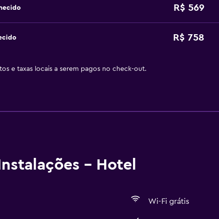
R$ 569
hecido
R$ 758
ecido
stos e taxas locais a serem pagos no check-out.
nstalações - Hotel
Wi-Fi grátis