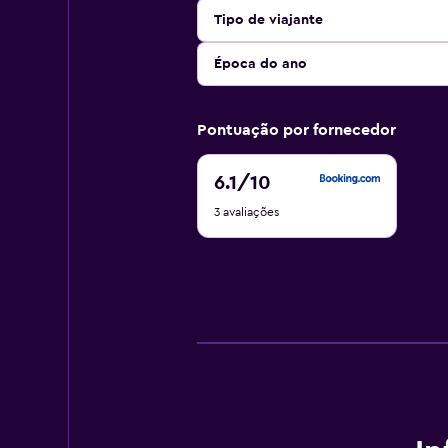
Tipo de viajante
Época do ano
Pontuação por fornecedor
6.1
6.1
/10
de
3 avaliações
10