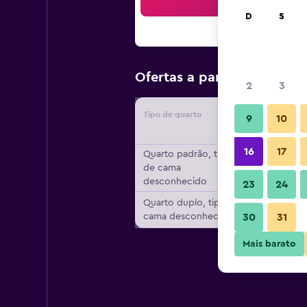
Bus
D
S
R$ 569
Ofertas a partir de
/
2
3
Tipo de quarto
Forneced
9
10
16
17
Quarto padrão, tipo
de cama
desconhecido
23
24
Quarto duplo, tipo de
cama desconhecido
30
31
Mais barato