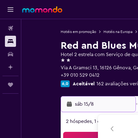
Passagens aéreas
Hotéis em promoção
Hotéis na Europa
Hospedagens
Red and Blues M
Carros
Hotel 2 estrela com Serviço de qu
2 estrelas
Planeje com IA
Via A Gramsci 13, 16126 Gênova, 
+39 010 529 0412
Aceitável
162 avaliações ver
6,0
Trips
sáb 15/8
-
2 hóspedes, 1 quarto