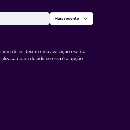
Ordenar por
:
Mais recente
nhum deles deixou uma avaliação escrita
calização para decidir se essa é a opção