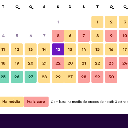
car
T
Q
Q
S
S
D
S
T
Q
Q
1
1
2
3
preço por noite mais barato(a)
4
5
6
7
8
6
7
8
9
10
or
Total por
11
12
13
14
15
13
14
15
16
17
noite
18
19
20
21
22
20
21
22
23
24
R$ 569
Ver oferta
25
26
27
28
29
27
28
29
30
R$ 758
Ver oferta
Na média
Mais caro
Com base na média de preços de hotéis 3 estrela