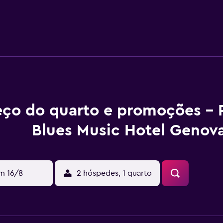
l e aproveite o serviço de quarto 24 horas.
eço do quarto e promoções - 
Blues Music Hotel Genov
m 16/8
2 hóspedes, 1 quarto