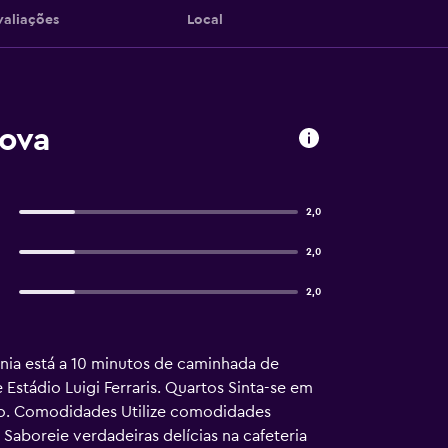
valiações
Local
nova
2,0
2,0
2,0
ia está a 10 minutos de caminhada de
Estádio Luigi Ferraris. Quartos Sinta-se em
ado. Comodidades Utilize comodidades
aboreie verdadeiras delícias na cafeteria