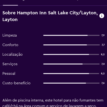
Sobre Hampton Inn Salt Lake City/Layton,
Layton
Limpeza
7,9
Conforto
7,7
Localização
8,2
Serviços
7,0
Pessoal
8,2
Custo-benefício
7,6
Além de piscina interna, este hotel para não fumantes tem
café/chá na área comum e serviço de lavagem a seco.