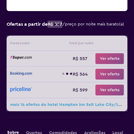
Ofertas a partir de
R$ 557
/
preço por noite mais barato(a)
Fornecedor
Total por noite
R$ 557
Ver oferta
R$ 564
Ver oferta
R$ 599
Ver oferta
mais 14 ofertas do hotel Hampton Inn Salt Lake City/Layton
Sobre
Quartos
Comodidades
Avaliações
Local