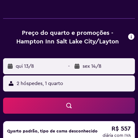
blackout. O serviço de limpeza é fornecido diariamente e
comodidades como troca de roupas de cama podem ser
requisitadas. As instalações recreativas oferecidas por
hotel incluem uma piscina interna. As atividades
recreativas listadas abaixo estão disponíveis na
Preço do quarto e promoções -
propriedade ou perto dele, e poderá haver cobrança de
Hampton Inn Salt Lake City/Layton
taxa.
qui 13/8
-
sex 14/8
2 hóspedes, 1 quarto
R$ 557
Quarto padrão, tipo de cama desconhecido
diária com IVA