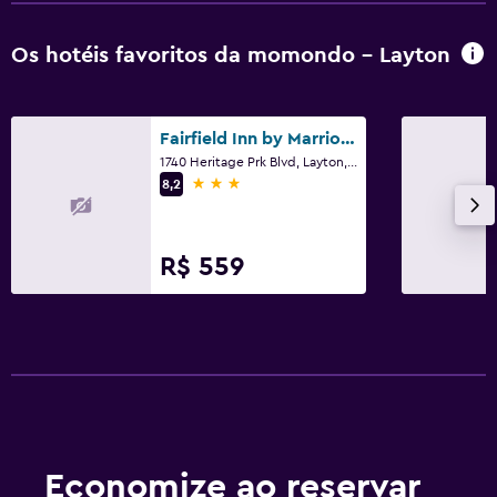
Os hotéis favoritos da momondo - Layton
Fairfield Inn by Marriott Salt Lake City Layton
1740 Heritage Prk Blvd, Layton, UT
3 estrelas
8,2
R$ 559
Economize ao reservar