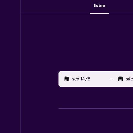
Sobre
sex 14/8
-
sáb