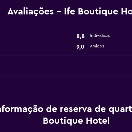
Avaliações - Ife Boutique Ho
Serviços básicos
Wi-Fi grátis
Ar-condicionado
8,8
Individuais
9,0
Amigos
Lavanderia
Serviços de lavanderia
Geral
Armazém disponível
nformação de reserva de quart
Boutique Hotel