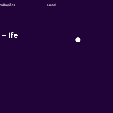
valiações
Local
- Ife