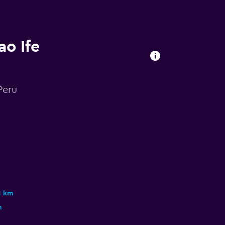
ao Ife
Peru
1 km
m