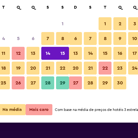
car
T
Q
Q
S
S
D
S
T
Q
Q
1
1
2
3
4
5
6
7
8
6
7
8
9
10
11
12
13
14
15
13
14
15
16
17
Ver preços
18
19
20
21
22
20
21
22
23
24
25
26
27
28
29
27
28
29
30
Ver preços
Ver preços
Na média
Mais caro
Com base na média de preços de hotéis 3 estrela