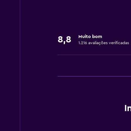
Acessibilidade e adequação
Quartos para não fumantes
Área para fumantes
Muito bom
8,8
1.216 avaliações verificadas
Banheiro
Secador de cabelo
Restaurantes
Frigobar
Saúde e segurança
I
Cofre