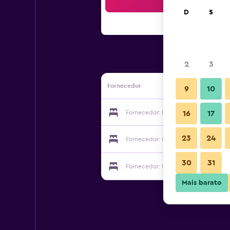
Bus
D
S
2
3
Fornecedor
9
10
Fornecedor: Ife Boutique Hotel
16
17
23
24
Fornecedor: Ife Boutique Hotel
30
31
Fornecedor: Ife Boutique Hotel
Mais barato