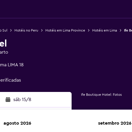
o Sul
Hotéis no Peru
Hotéis em Lima Province
Hotéis em Lima
Ife 
el
arto
ima LIMA 18
verificadas
Ife Boutique Hotel: Fotos
sáb 15/8
agosto 2026
setembro 2026