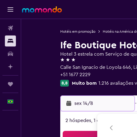
Passagens aéreas
Hotéis em promoção
Hotéis na América d
Hospedagens
Ife Boutique Hot
Carros
Hotel 3 estrela com Serviço de qu
3 estrelas
Planeje com IA
Calle San Ignacio de Loyola 646, L
+51 1677 2229
Muito bom
1.216 avaliações 
8,8
Trips
Português
sex 14/8
-
2 hóspedes, 1 quarto