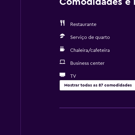
Comodidades e I
Restaurante
Serviço de quarto
Chaleira/cafeteira
Business center
TV
Mostrar todas as 87 comodidades
Serviços básicos
Wi-Fi grátis
Wi-Fi disponível em todas as área
Internet