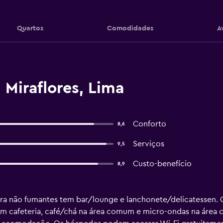
Quartos
Comodidades
A
 Miraflores, Lima
Conforto
8,6
Serviços
9,5
Custo-benefício
8,9
ara não fumantes tem bar/lounge e lanchonete/delicatessen. O
em cafeteria, café/chá na área comum e micro-ondas na área