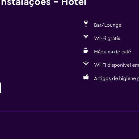
nstalações - Hotel
Bar/Lounge
Wi-Fi grátis
Máquina de café
Wi-Fi disponível em
Artigos de higiene g
Serviços e conveniência
Business center
s
Cofre
Câmbio