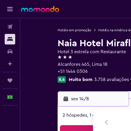
Passagens aéreas
Hotéis em promoção
Hotéis na América d
Hospedagens
Naia Hotel Miraf
Carros
Hotel 3 estrela com Restaurante
3 estrelas
Planeje com IA
Alcanfores 465, Lima 18
+51 1444 0306
Muito bom
3.758 avaliações 
8,4
Trips
Português
sex 14/8
-
2 hóspedes, 1 quarto