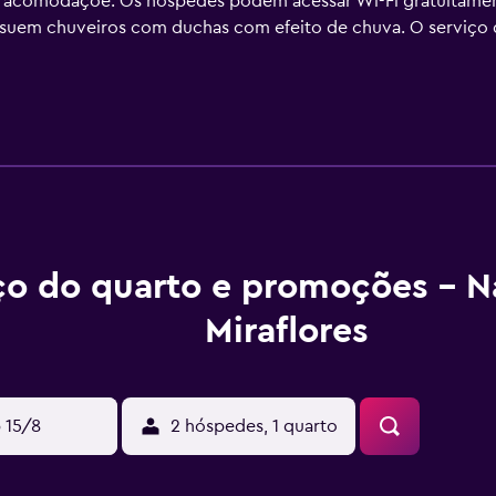
89 acomodaçõe. Os hóspedes podem acessar Wi-Fi gratuitame
suem chuveiros com duchas com efeito de chuva. O serviço d
ço do quarto e promoções - N
Miraflores
 15/8
2 hóspedes, 1 quarto