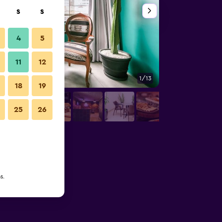
S
S
4
5
11
12
1/13
Outros
18
19
25
26
s.