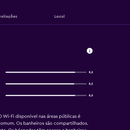
valiações
Local
8,6
8,5
8,6
 Wi-Fi disponível nas áreas públicas é
 comum. Os banheiros são compartilhados.