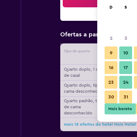
Bus
D
S
R$ 229
Ofertas a partir de
/
2
3
Tipo de quarto
Forneced
9
10
16
17
Quarto duplo, 1 cama
de casal
23
24
Quarto duplo, tipo de
cama desconhecido
30
31
Quarto padrão, tipo
de cama
Mais barato
desconhecido
mais 18 ofertas do hotel Naia Hotel 