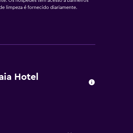
nte. Os hóspedes têm acesso a banheiros
e limpeza é fornecido diariamente.
aia Hotel