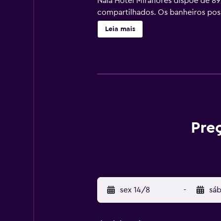
Naia Hotel Miraflores dispõe de 
compartilhados. Os banheiros pos
Leia mais
Pre
sex 14/8
-
sáb