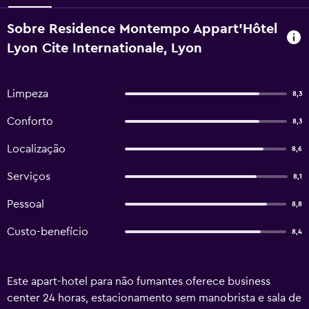
Sobre Residence Montempo Appart'Hôtel
Lyon Cite Internationale, Lyon
Limpeza
8,3
Conforto
8,3
Localização
8,6
Serviços
8,1
Pessoal
8,8
Custo-benefício
8,4
Este apart-hotel para não fumantes oferece business
center 24 horas, estacionamento sem manobrista e sala de