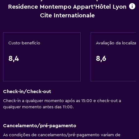
Residence Montempo Appart'Hôtel Lyon
Cozinha americana
Cite Internationale
Serviços básicos
Wi-Fi grátis
Custo-benefício
Avaliação da localiza
Wi-Fi disponível em todas as áreas
Internet
8,4
8,6
Toalhas
Extintor de incêndio
Shampoo
Check-in/Check-out
Alarmes de fumaça
Check-in a qualquer momento após as 15:00 e check-out a
Aquecimento
qualquer momento antes das 11:00.
Ar-condicionado
Cancelamento/pré-pagamento
Acessibilidade e adequação
As condições de cancelamento/pré-pagamento variam de