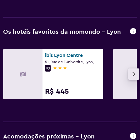
Área de trabalho
Cofre para notebook
Os hotéis favoritos da momondo - Lyon
Atividades
Mesa de sinuca
ibis Lyon Centre
51, Rue de l'Universite, Lyon, Lyon Metropolis
3 estrelas
8,1
R$ 445
Acomodações próximas - Lyon