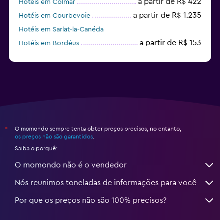
a partir de R$ 422
Hotéis em Colmar
a partir de R$ 1.235
Hotéis em Courbevoie
Hotéis em Sarlat-la-Canéda
a partir de R$ 153
Hotéis em Bordéus
a partir de R$ 1.010
Hotéis em Aix-en-Provence
O momondo sempre tenta obter preços precisos, no entanto,
*
os preços não são garantidos
.
Saiba o porquê:
O momondo não é o vendedor
Nós reunimos toneladas de informações para você
Por que os preços não são 100% precisos?