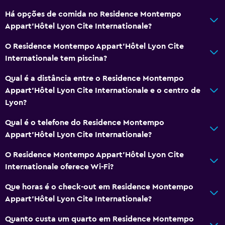
Há opções de comida no Residence Montempo
Banheiro
Appart'Hôtel Lyon Cite Internationale?
Chuveiro
O Residence Montempo Appart'Hôtel Lyon Cite
Secador de cabelo
Internationale tem piscina?
Vaso sanitário
Qual é a distância entre o Residence Montempo
Papel higiênico
Appart'Hôtel Lyon Cite Internationale e o centro de
Banheiro privativo
Lyon?
Qual é o telefone do Residence Montempo
Saúde e segurança
Appart'Hôtel Lyon Cite Internationale?
Kit de primeiros socorros
O Residence Montempo Appart'Hôtel Lyon Cite
Circuito fechado de televisão nas áreas comuns
Internationale oferece Wi-Fi?
Circuito fechado de televisão fora da propriedade
Que horas é o check-out em Residence Montempo
Segurança 24 horas
Appart'Hôtel Lyon Cite Internationale?
Cofre
Quanto custa um quarto em Residence Montempo