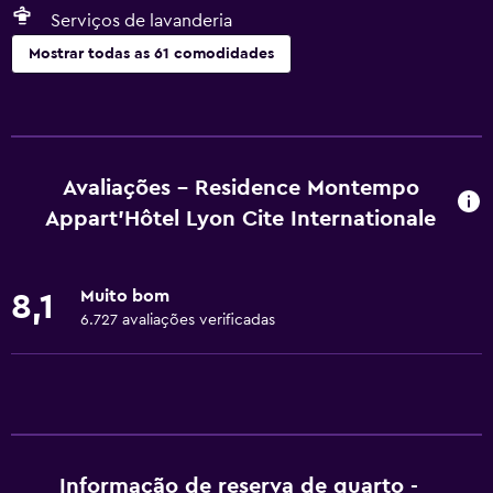
Serviços de lavanderia
Mostrar todas as 61 comodidades
Cozinha
Taças de vinho
Chaleira elétrica
Avaliações - Residence Montempo
Lava-louças
Appart'Hôtel Lyon Cite Internationale
Micro-ondas
Utensílios de cozinha
Muito bom
8,1
Fogão
6.727 avaliações verificadas
Torradeira
Refrigerador
Máquina de café
Área para refeições
Informação de reserva de quarto -
Cozinha