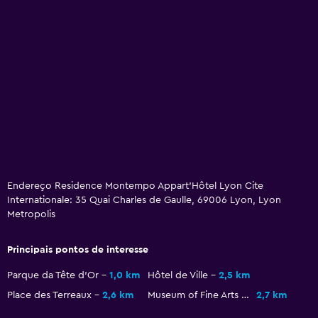
Estacionamento e transporte
Carregamento EV
Estacionamento
Mídia e entretenimento
TV de tela plana
Lounge/Sala de TV compartilhado
Endereço Residence Montempo Appart'Hôtel Lyon Cite
Lavanderia
Internationale: 35 Quai Charles de Gaulle, 69006 Lyon, Lyon
Lavanderia
Metropolis
Serviços de lavanderia
Principais pontos de interesse
Quarto
Parque da Tête d'Or
1,0 km
Hôtel de Ville
2,5 km
Guarda-roupa ou armário
Place des Terreaux
2,6 km
Museum of Fine Arts of Lyon
2,7 km