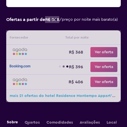
Ofertas a partir de
R$ 368
/
preço por noite mais barato(a)
Fornecedor
Total por noite
R$ 368
Ver oferta
R$ 396
Ver oferta
R$ 406
Ver oferta
mais 21 ofertas do hotel Residence Montempo Appart'Hôtel Lyon Cite Internationale
Sobre
Quartos
Comodidades
Avaliações
Local