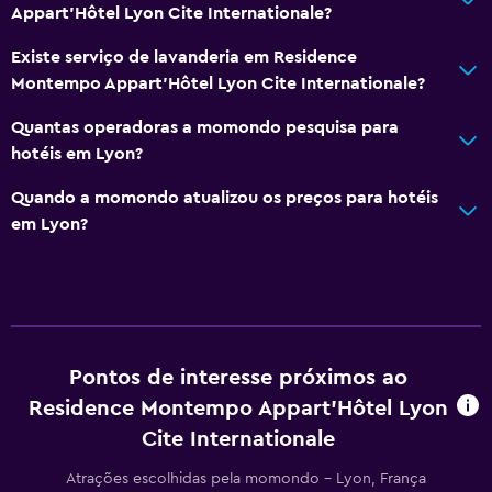
Appart'Hôtel Lyon Cite Internationale?
Geral
Quartos familiares
Existe serviço de lavanderia em Residence
Montempo Appart'Hôtel Lyon Cite Internationale?
Quartos com isolamento acústico
Isolamento acústico
Quantas operadoras a momondo pesquisa para
hotéis em Lyon?
Armazém disponível
Quando a momondo atualizou os preços para hotéis
Restaurantes
em Lyon?
Máquina de venda automática (bebidas)
Máquina de venda automática (lanches)
Mesa para refeições
Pontos de interesse próximos ao
Piscina e spa
Residence Montempo Appart'Hôtel Lyon
Hidromassagem
Cite Internationale
Sauna
Atrações escolhidas pela momondo - Lyon, França