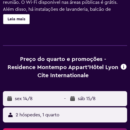
reunião. O Wi-Fi disponível nas áreas públicas é grátis.
Além disso, há instalações de lavanderia, balcão de
recepção 24 horas e jornais grátis no local. Este apart-
Leia mais
hotel oferece TV de tela plana com canais digitais, além de
uma cozinha americana equipada com geladeira, micro-
ondas e lava-louça. As comodidades também incluem Wi-
Fi grátis, secador de cabelo e cofre. Serviço de arrumação
disponível uma vez por estadia. Résidence Montempo
Lyon Cité Internationale dispõe de 104 acomodações com
Preço do quarto e promoções -
ar-condicionado, cofres e secadores de cabelo. Este
Residence Montempo Appart'Hôtel Lyon
apart-hotel 3 estrelas possui acomodações com cozinhas
Cite Internationale
americanas com geladeiras, micro-ondas,
talheres/pratos/utensílios de cozinha e lava-louças. Os
banheiros possuem chuveiros. Os hóspedes podem
sex 14/8
-
sáb 15/8
acessar Wi-Fi gratuitamente. As TVs de tela plana de 16
polegadas possuem canais digitais. O serviço de limpeza é
fornecido uma vez por estadia.
2 hóspedes, 1 quarto