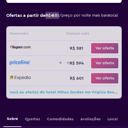
Ofertas a partir de
R$ 581
/
preço por noite mais barato(a)
Fornecedor
Total por noite
R$ 581
Ver oferta
R$ 594
Ver oferta
R$ 601
Ver oferta
mais 44 ofertas do hotel Hilton Garden Inn Virginia Beach Town Center
Sobre
Quartos
Comodidades
Avaliações
Local