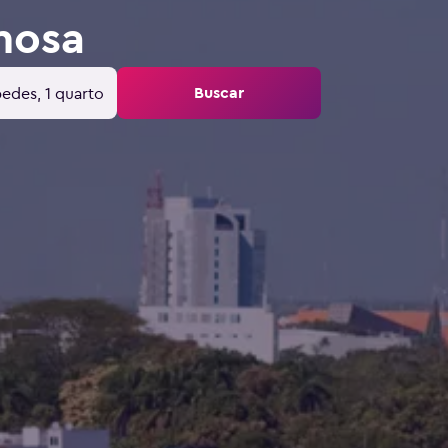
rmosa
Buscar
edes, 1 quarto