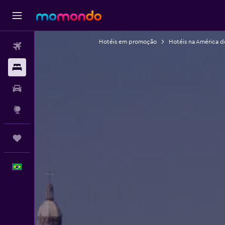
Hotéis em promoção
Hotéis na América d
Passagens aéreas
Hospedagens
Carros
Explore
Trips
Português