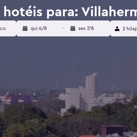
 hotéis para: Villahe
qui 6/8
-
sex 7/8
2 hósp