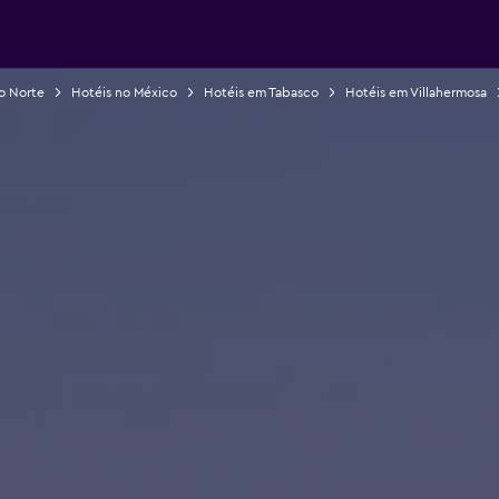
o Norte
Hotéis no México
Hotéis em Tabasco
Hotéis em Villahermosa