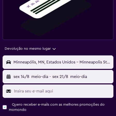
Devolução no mesmo lugar
Minneapólis, MN, Estados Unidos - Minneapolis St Paul (MSP)
sex 14/8
meio-dia
-
sex 21/8
meio-dia
Quero receber e-mails com as melhores promoções do
momondo