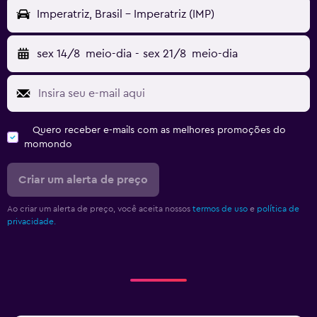
Imperatriz, Brasil - Imperatriz (IMP)
sex 14/8
meio-dia
-
sex 21/8
meio-dia
Quero receber e-mails com as melhores promoções do
momondo
Criar um alerta de preço
Ao criar um alerta de preço, você aceita nossos
termos de uso
e
política de
privacidade.