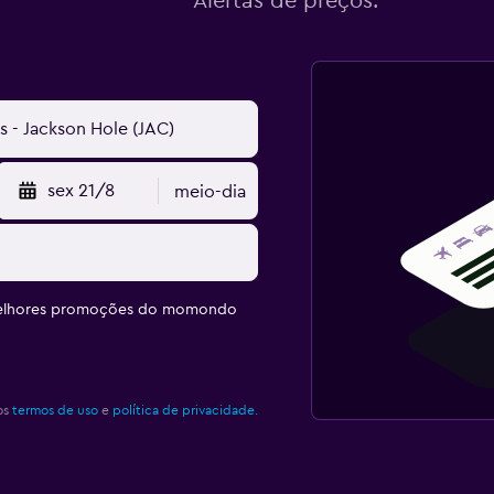
Alertas de preços.
sex 21/8
meio-dia
melhores promoções do momondo
os
termos de uso
e
política de privacidade.