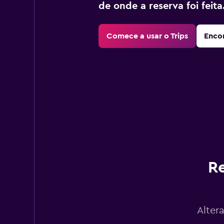
de onde a reserva foi feita
Comece a usar o Trips
Encon
Re
Alter