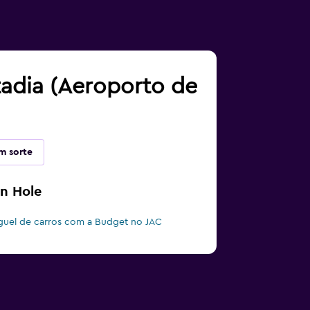
tadia (Aeroporto de
m sorte
n Hole
guel de carros com a Budget no JAC