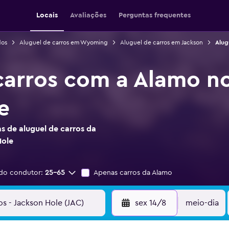
Locais
Avaliações
Perguntas frequentes
dos
Aluguel de carros em Wyoming
Aluguel de carros em Jackson
Alug
carros com a Alamo n
e
s de aluguel de carros da
Hole
do condutor:
25-65
Apenas carros da Alamo
sex 14/8
meio-dia