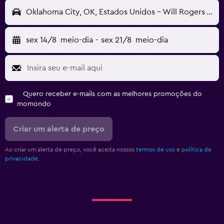
Oklahoma City, OK, Estados Unidos - Will Rogers World (OKC)
sex 14/8
meio-dia
-
sex 21/8
meio-dia
Quero receber e-mails com as melhores promoções do
momondo
Criar um alerta de preço
Ao criar um alerta de preço, você aceita nossos
termos de uso
e
política de
privacidade.