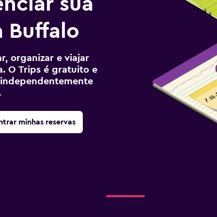
enciar sua
 Buffalo
, organizar e viajar
. O Trips é gratuito e
ê, independentemente
.
trar minhas reservas