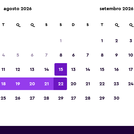
agosto 2026
setembro 2026
T
Q
Q
S
S
D
S
T
Q
Q
luguel de carros com a Avis p
1
1
2
3
Aeroporto de Buffalo
4
5
6
7
8
6
7
8
9
10
a as informações de todas as agências de alugue
11
12
13
14
15
13
14
15
16
17
erto do Aeroporto de Buffalo, incluindo endere
telefone
18
19
20
21
22
20
21
22
23
24
25
26
27
28
29
27
28
29
30
 da Avis perto do