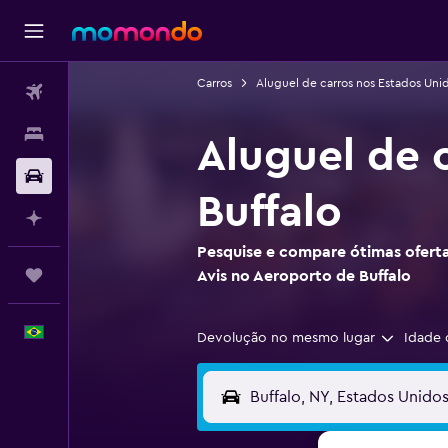
Carros
Aluguel de carros nos Estados Uni
Passagens aéreas
Hospedagens
Aluguel de 
Carros
Buffalo
Planeje com IA
Pesquise e compare ótimas oferta
Trips
Avis no Aeroporto de Buffalo
Português
Devolução no mesmo lugar
Idade 