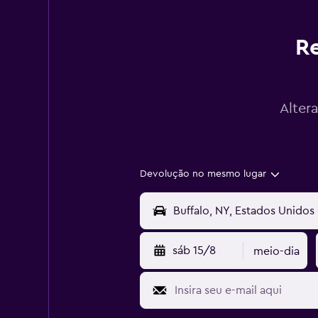
Re
Alter
Devolução no mesmo lugar
sáb 15/8
meio-dia