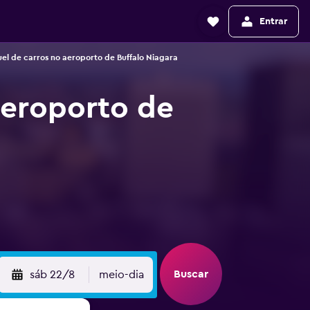
Entrar
el de carros no aeroporto de Buffalo Niagara
Aeroporto de
Buscar
sáb 22/8
meio-dia