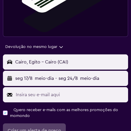
Devolução no mesmo lugar
Cairo, Egito - Cairo (CAI)
seg 17/8
meio-dia
-
seg 24/8
meio-dia
Quero receber e-mails com as melhores promoções do
momondo
Criar um alerta de preço