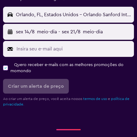
Orlando, FL, Estados Unidos - Orlando Sanford Intl (SFB)
sex 14/8
meio-dia
-
sex 21/8
meio-dia
Quero receber e-mails com as melhores promoções do
momondo
Criar um alerta de preço
Ao criar um alerta de preço, você aceita nossos
termos de uso
e
política de
privacidade.