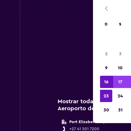
D
S
A
2
3
Confir
9
10
Avis
16
17
23
24
Mostrar todas as agências
Aeroporto de Port Elizabe
30
31
Port Elizabeth Airport
+27 41 501 7200