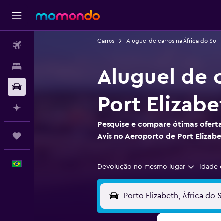
Carros
Aluguel de carros na África do Sul
Passagens aéreas
Hospedagens
Aluguel de 
Carros
Port Elizabe
Planeje com IA
Pesquise e compare ótimas oferta
Trips
Avis no Aeroporto de Port Elizab
Português
Devolução no mesmo lugar
Idade 