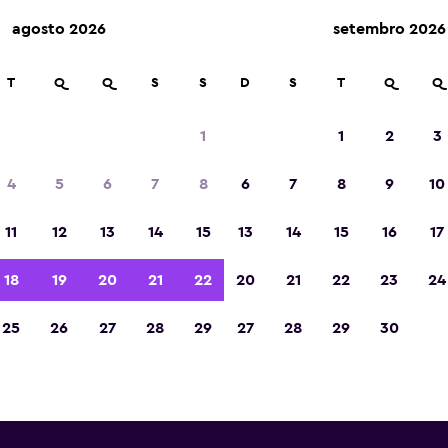
agosto 2026
setembro 2026
T
Q
Q
S
S
D
S
T
Q
Q
luguel de carros com a Avis p
1
1
2
3
Aeroporto de Port Elizabe
4
5
6
7
8
6
7
8
9
10
a as informações de todas as agências de alugue
11
12
13
14
15
13
14
15
16
17
 perto do Aeroporto de Port Elizabeth, incluind
número de telefone
18
19
20
21
22
20
21
22
23
24
25
26
27
28
29
27
28
29
30
 da Avis perto do
th