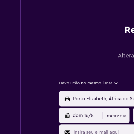
Re
Alter
Devolução no mesmo lugar
dom 16/8
meio-dia