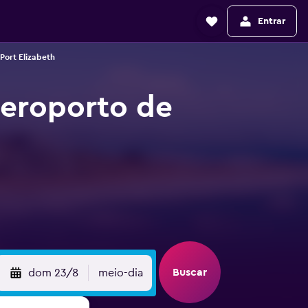
Entrar
Port Elizabeth
Aeroporto de
Buscar
dom 23/8
meio-dia