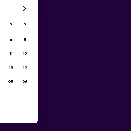
S
S
erto do
4
5
th
11
12
l de carros da
18
19
o endereço e
25
26