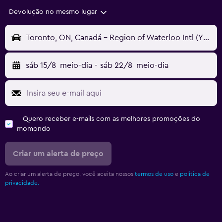
Devolução no mesmo lugar
Toronto, ON, Canadá - Region of Waterloo Intl (YKF)
sáb 15/8
meio-dia
-
sáb 22/8
meio-dia
Quero receber e-mails com as melhores promoções do
momondo
Criar um alerta de preço
Ao criar um alerta de preço, você aceita nossos
termos de uso
e
política de
privacidade.