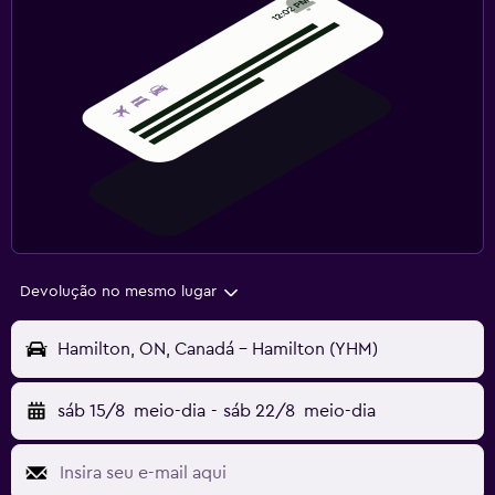
Devolução no mesmo lugar
Hamilton, ON, Canadá - Hamilton (YHM)
sáb 15/8
meio-dia
-
sáb 22/8
meio-dia