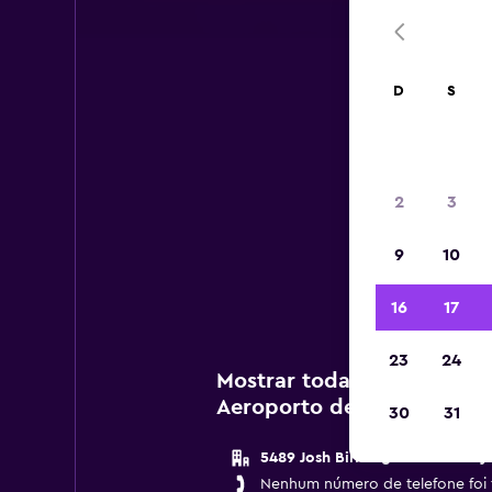
D
S
Al
2
3
Confir
9
10
Dollar
16
17
23
24
Mostrar todas as agências
Aeroporto de Charlotte D
30
31
5489 Josh Birmingham Parkway
Nenhum número de telefone foi 