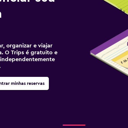
a
, organizar e viajar
. O Trips é gratuito e
ê, independentemente
.
trar minhas reservas