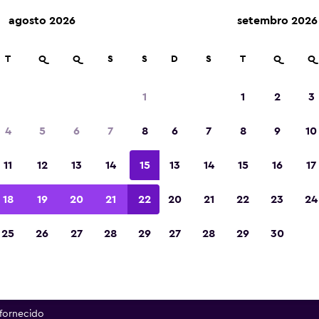
agosto 2026
setembro 2026
T
Q
Q
S
S
D
S
T
Q
Q
uguel de carros com a Dollar 
1
1
2
3
Aeroporto de Charlotte Dou
4
5
6
7
8
6
7
8
9
10
a as informações de todas as agências de alugue
11
12
13
14
15
13
14
15
16
17
 perto do Aeroporto de Charlotte Douglas, incl
e número de telefone
18
19
20
21
22
20
21
22
23
24
25
26
27
28
29
27
28
29
30
 da Dollar perto do
ouglas
fornecido