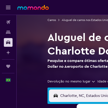
Carros
Aluguel de carros nos Estados Uni
Passagens aéreas
Hospedagens
Aluguel de 
Carros
Charlotte D
Planeje com IA
Pesquise e compare ótimas oferta
Trips
Dollar no Aeroporto de Charlotte
Português
Devolução no mesmo lugar
Idade 