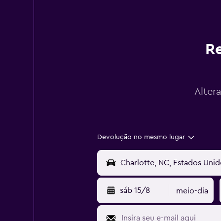
Re
Alter
Devolução no mesmo lugar
sáb 15/8
meio-dia