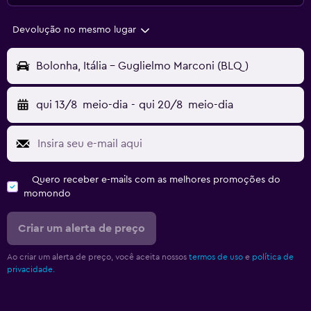
Devolução no mesmo lugar
Bolonha, Itália - Guglielmo Marconi (BLQ)
qui 13/8
meio-dia
-
qui 20/8
meio-dia
Quero receber e-mails com as melhores promoções do
momondo
Criar um alerta de preço
Ao criar um alerta de preço, você aceita nossos
termos de uso
e
política de
privacidade.