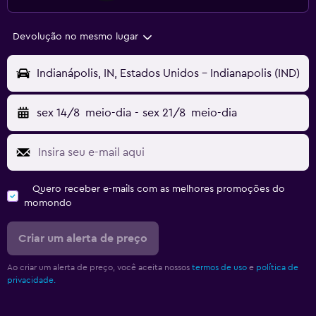
Devolução no mesmo lugar
Indianápolis, IN, Estados Unidos - Indianapolis (IND)
sex 14/8
meio-dia
-
sex 21/8
meio-dia
Quero receber e-mails com as melhores promoções do
momondo
Criar um alerta de preço
Ao criar um alerta de preço, você aceita nossos
termos de uso
e
política de
privacidade.