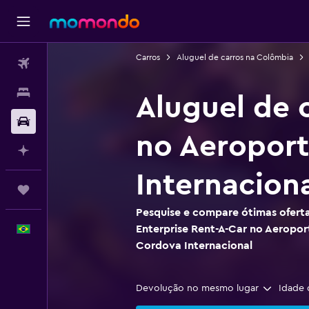
Carros
Aluguel de carros na Colômbia
Passagens aéreas
Hospedagens
Aluguel de 
Carros
no Aeroport
Planeje com IA
Internacion
Trips
Pesquise e compare ótimas oferta
Enterprise Rent-A-Car no Aeropor
Português
Cordova Internacional
Devolução no mesmo lugar
Idade 