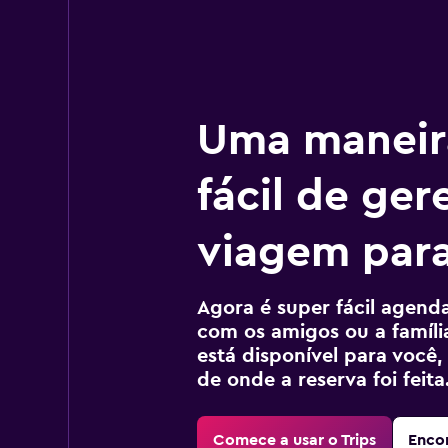
Uma maneir
fácil de ger
viagem para
Agora é super fácil agendar
com os amigos ou a família
está disponível para voc
de onde a reserva foi feita
Comece a usar o Trips
Encon