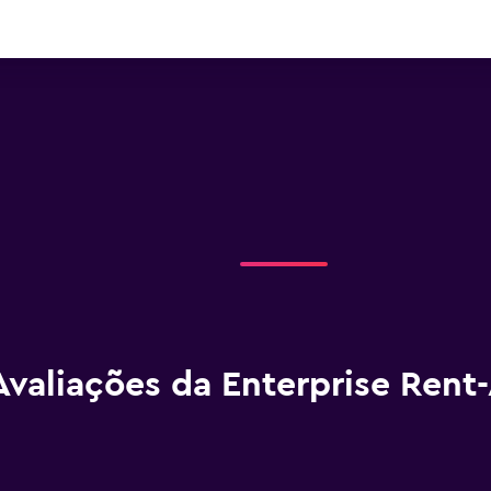
 da Enterprise Rent-A-Car
ellín Jose Maria
Avaliações da Enterprise Rent