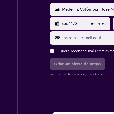
sex 14/8
meio-dia
Quero receber e-mails com as 
Criar um alerta de preço
Ao criar um alerta de preço, você aceita noss