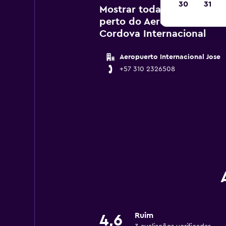
30
31
Mostrar todas as agências
perto do Aeroporto de Med
Cordova Internacional
Aeropuerto Internacional Jose
+57 310 2326508
Ruim
4,6