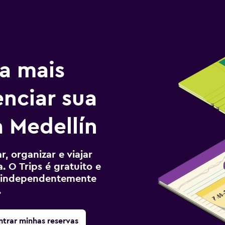
a mais
enciar sua
 Medellín
, organizar e viajar
. O Trips é gratuito e
ê, independentemente
.
trar minhas reservas