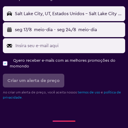
Salt Lake City, UT, Estados Unidos - Salt Lake City (SLC)
seg 17/8
meio-dia
-
seg 24/8
meio-dia
Quero receber e-mails com as melhores promoções do
momondo
Criar um alerta de preço
Ao criar um alerta de preço, você aceita nossos
termos de uso
e
política de
privacidade.