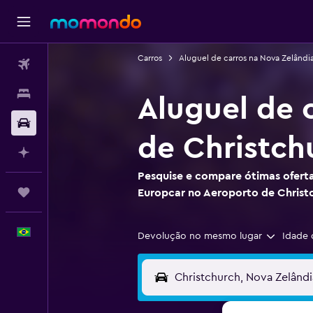
Carros
Aluguel de carros na Nova Zelândi
Passagens aéreas
Hospedagens
Aluguel de 
Carros
de Christch
Planeje com IA
Pesquise e compare ótimas oferta
Trips
Europcar no Aeroporto de Christ
Português
Devolução no mesmo lugar
Idade 