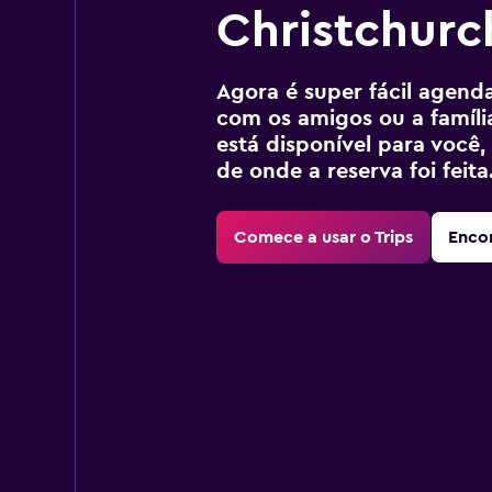
Christchurc
Agora é super fácil agendar
com os amigos ou a família
está disponível para voc
de onde a reserva foi feita
Comece a usar o Trips
Encon