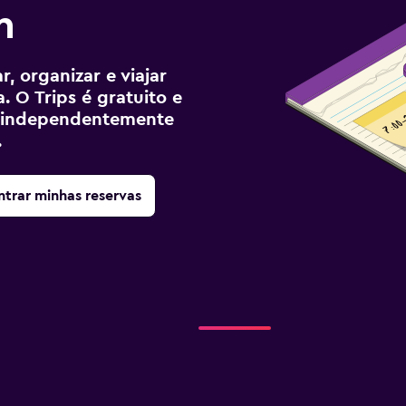
h
, organizar e viajar
. O Trips é gratuito e
ê, independentemente
.
trar minhas reservas