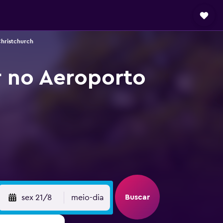
Christchurch
r no Aeroporto
Buscar
sex 21/8
meio-dia