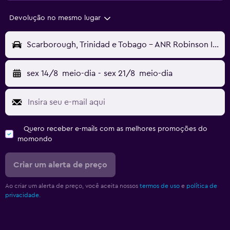
Devolução no mesmo lugar
Scarborough, Trinidad e Tobago - ANR Robinson Intl (TAB)
sex 14/8
meio-dia
-
sex 21/8
meio-dia
Quero receber e-mails com as melhores promoções do
momondo
Criar um alerta de preço
Ao criar um alerta de preço, você aceita nossos
termos de uso
e
política de
privacidade.