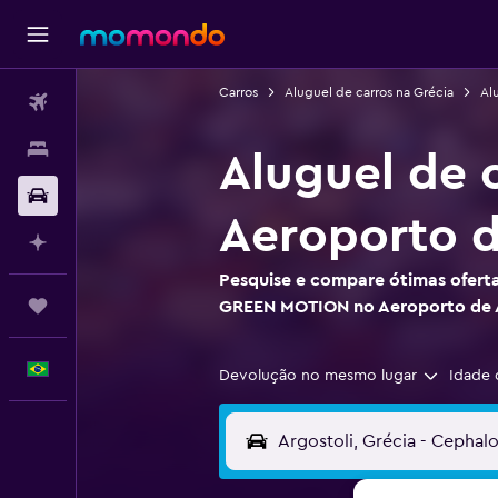
Carros
Aluguel de carros na Grécia
Alu
Passagens aéreas
Hospedagens
Aluguel de
Carros
Aeroporto d
Planeje com IA
Pesquise e compare ótimas oferta
Trips
GREEN MOTION no Aeroporto de A
Português
Devolução no mesmo lugar
Idade 