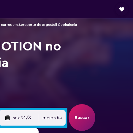
 carros em Aeroporto de Argostoli Cephalonia
MOTION no
ia
Buscar
sex 21/8
meio-dia