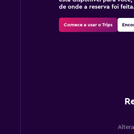
de onde a reserva foi feita
Comece a usar o Trips
Encon
Re
Alter