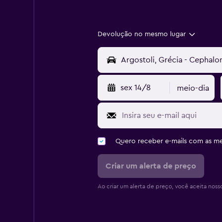
Devolução no mesmo lugar
sex 14/8
meio-dia
Quero receber e-mails com as 
Criar um alerta de preço
Ao criar um alerta de preço, você aceita noss