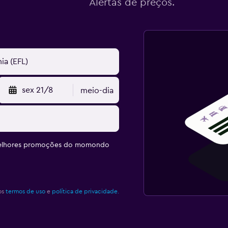
Alertas de preços.
sex 21/8
meio-dia
melhores promoções do momondo
os
termos de uso
e
política de privacidade.