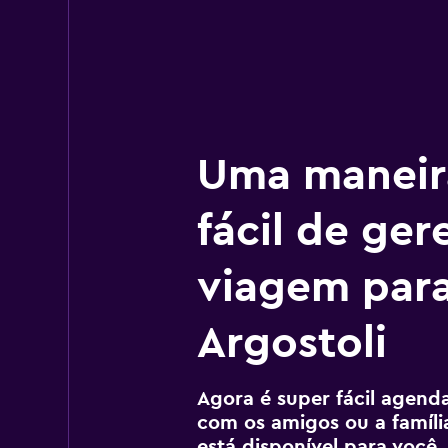
Uma maneir
fácil de ger
viagem par
Argostoli
Agora é super fácil agendar
com os amigos ou a família
está disponível para voc