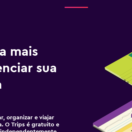
a mais
enciar sua
a
, organizar e viajar
. O Trips é gratuito e
ê, independentemente