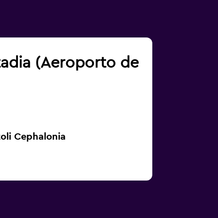
tadia (Aeroporto de
oli Cephalonia