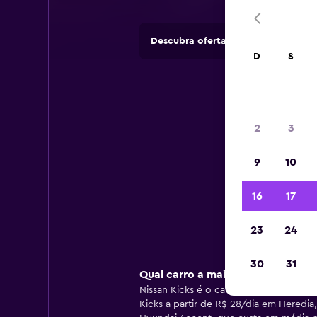
Descubra ofertas de empresas de a
D
S
In
2
3
9
10
Info
16
17
23
24
30
31
Qual carro a maioria das pessoas 
Nissan Kicks é o carro mais popular p
Kicks a partir de R$ 28/dia em Heredi