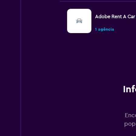
Adobe Rent A Car
1 agência
easyCar
2 agências
In
FlexWays
1 agência
Enc
popu
Dollar