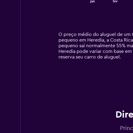
jan
fev
of
X
interactive
axis
chart
displaying
categories.
Range:
14
O preço médio do aluguel de um C
categories.
pequeno em Heredia, a Costa Rica
The
pequeno sai normalmente 55% mais
chart
Heredia pode variar com base em v
has
reserva seu carro de aluguel.
1
Y
axis
displaying
values.
Range:
0
to
450.
Dir
Prin