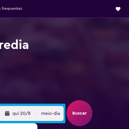
 frequentes
redia
Buscar
qui 20/8
meio-dia