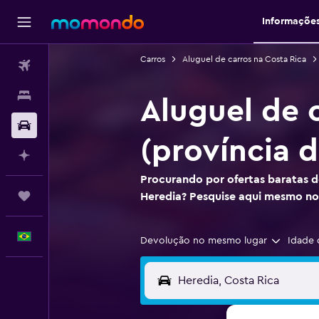
Informaçõe
Carros
Aluguel de carros na Costa Rica
Passagens aéreas
Hospedagens
Aluguel de 
Carros
(província d
Planeje com IA
Procurando por ofertas baratas d
Trips
Heredia? Pesquise aqui mesmo 
Português
Devolução no mesmo lugar
Idade 