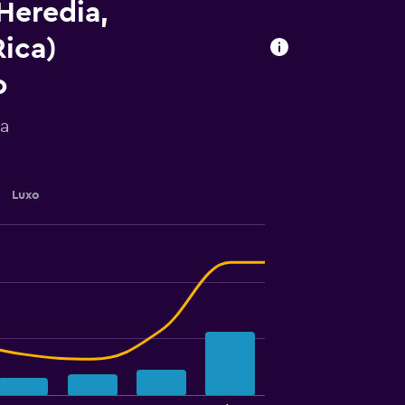
Heredia,
Rica)
o
ia
Luxo