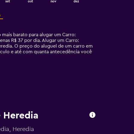
set
out
nov
dez
s
mais barato para alugar um Carro:
nas R$ 37 por dia. Alugar um Carro:
redia. O preço do aluguel de um carro em
eículo e até com quanta antecedência você
– Heredia
dia, Heredia