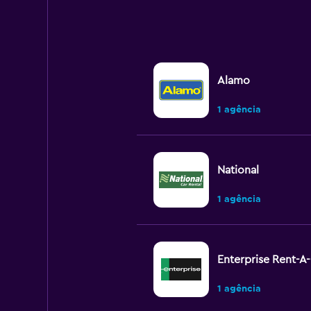
Alamo
1 agência
National
1 agência
Enterprise Rent-A
1 agência