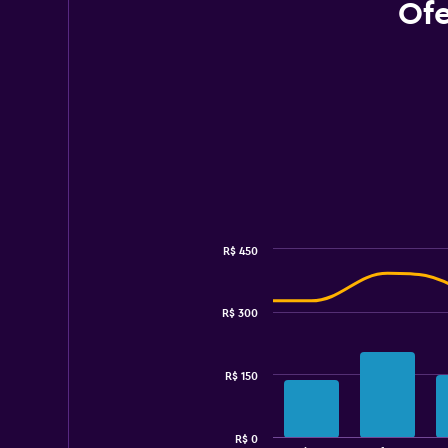
Ofe
R$ 450
Combination
Chart
graphic.
chart
with
R$ 300
2
data
series.
R$ 150
The
chart
has
R$ 0
1
End