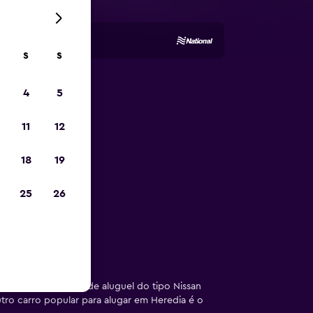
S
S
4
5
uguel de
11
12
18
19
o de aluguel
25
26
encontraram carros de aluguel do tipo Nissan
tro carro popular para alugar em Heredia é o