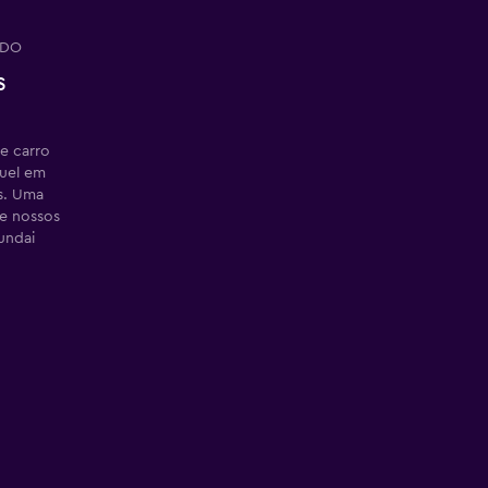
ADO
s
e carro
guel em
as. Uma
re nossos
undai