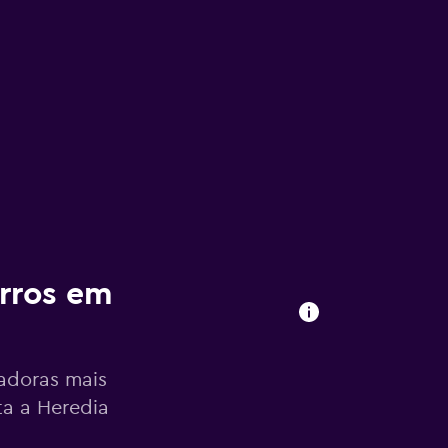
arros em
cadoras mais
ta a Heredia