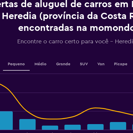
rtas de aluguel de carros em 
Y
axis
displaying
Heredia (província da Costa 
values.
Range:
encontradas na momond
0
to
Encontre o carro certo para você – Hered
36.
Pequeno
Médio
Grande
SUV
Van
Picape