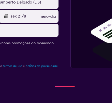
sex 21/8
meio-dia
melhores promoções do momondo
os
termos de uso
e
política de privacidade.