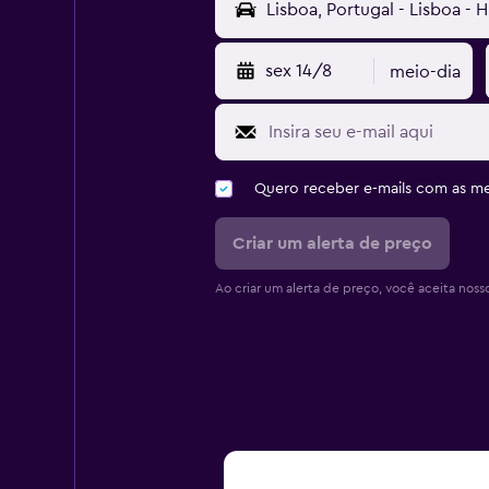
sex 14/8
meio-dia
Quero receber e-mails com as 
Criar um alerta de preço
Ao criar um alerta de preço, você aceita noss