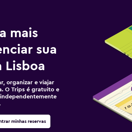
a mais
enciar sua
 Lisboa
, organizar e viajar
. O Trips é gratuito e
ê, independentemente
.
trar minhas reservas