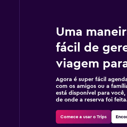
Uma maneir
fácil de ger
viagem para
Agora é super fácil agendar
com os amigos ou a família
está disponível para voc
de onde a reserva foi feita
Comece a usar o Trips
Encon