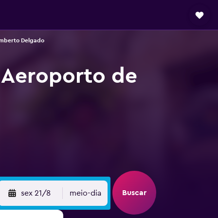
umberto Delgado
 Aeroporto de
Buscar
sex 21/8
meio-dia