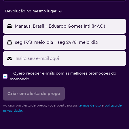
Devolução no mesmo lugar
Manaus, Brasil - Eduardo Gomes Intl (MAO)
seg 17/8
meio-dia
-
seg 24/8
meio-dia
Quero receber e-mails com as melhores promoções do
momondo
Criar um alerta de preço
Ao criar um alerta de preço, você aceita nossos
termos de uso
e
política de
privacidade.