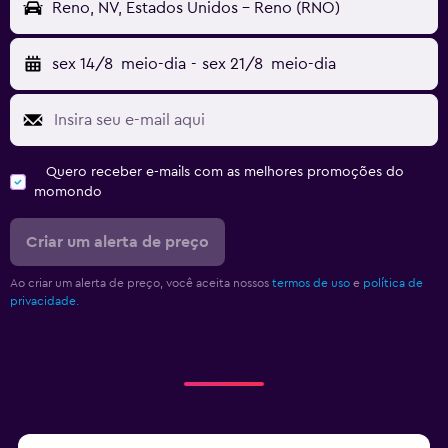
Reno, NV, Estados Unidos - Reno (RNO)
sex 14/8
meio-dia
-
sex 21/8
meio-dia
Quero receber e-mails com as melhores promoções do
momondo
Criar um alerta de preço
Ao criar um alerta de preço, você aceita nossos
termos de uso
e
política de
privacidade.