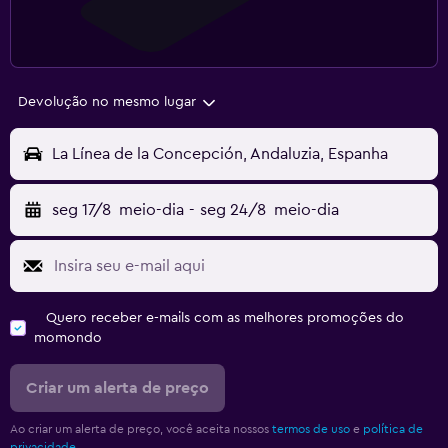
Devolução no mesmo lugar
La Línea de la Concepción, Andaluzia, Espanha
seg 17/8
meio-dia
-
seg 24/8
meio-dia
Quero receber e-mails com as melhores promoções do
momondo
Criar um alerta de preço
Ao criar um alerta de preço, você aceita nossos
termos de uso
e
política de
privacidade.