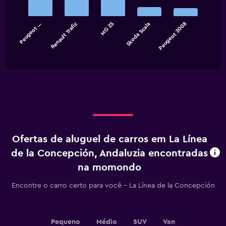
5
bars.
Peugeot …
Renault Trafic
MG ZS
Skoda Scala
Peugeot 2008
The
chart
End
of
has
interactive
1
chart
X
axis
displaying
categories.
Range:
5
categories.
Ofertas de aluguel de carros em La Línea
The
chart
de la Concepción, Andaluzia encontradas
has
na momondo
1
Y
Encontre o carro certo para você – La Línea de la Concepción
axis
displaying
values.
Range:
Pequeno
Médio
SUV
Van