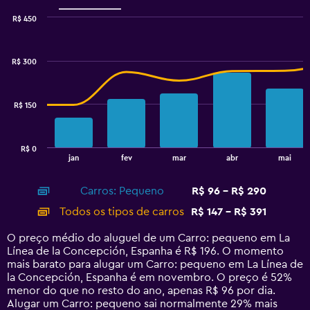
0
to
R$ 450
45.
Combination
Chart
graphic.
chart
with
R$ 300
2
data
series.
R$ 150
The
chart
has
R$ 0
1
End
jan
fev
mar
abr
mai
of
X
interactive
axis
chart
Carros: Pequeno
R$ 96 - R$ 290
displaying
categories.
Todos os tipos de carros
R$ 147 - R$ 391
Range:
14
O preço médio do aluguel de um Carro: pequeno em La
categories.
Línea de la Concepción, Espanha é R$ 196. O momento
The
mais barato para alugar um Carro: pequeno em La Línea de
chart
la Concepción, Espanha é em novembro. O preço é 52%
has
menor do que no resto do ano, apenas R$ 96 por dia.
1
Alugar um Carro: pequeno sai normalmente 29% mais