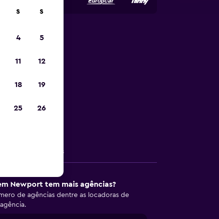
S
S
4
5
uguel de
11
12
18
19
o de aluguel
25
26
Outras informações
 em Newport tem mais agências?
ero de agências dentre as locadoras de
agência.