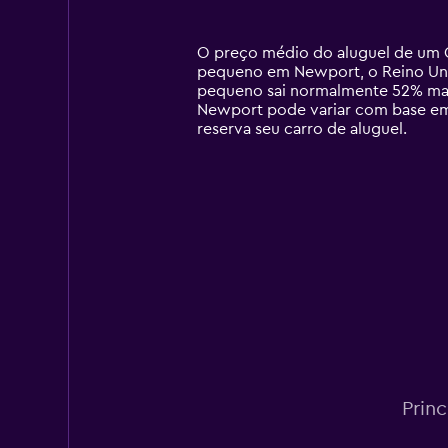
categories.
Range:
14
O preço médio do aluguel de um C
categories.
pequeno em Newport, o Reino Unid
The
pequeno sai normalmente 52% mai
chart
Newport pode variar com base em 
has
reserva seu carro de aluguel.
1
Y
axis
displaying
values.
Range:
0
to
600.
Prin