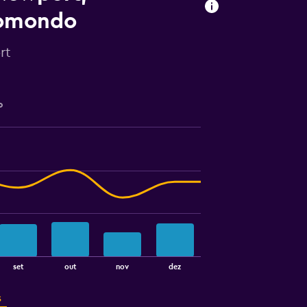
momondo
rt
o
set
out
nov
dez
s