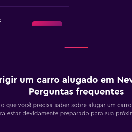
k
Ver preços
Ver preços
rigir um carro alugado em Ne
Perguntas frequentes
o que você precisa saber sobre alugar um carr
Ver preços
ra estar devidamente preparado para sua próx