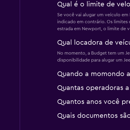
Qual é o limite de ve
FLIZZR
Se você vai alugar um veículo em
1 agência
indicado em contrário. Os limite
estrada em Newport, o limite de v
Qual locadora de veíc
Thrifty
No momento, a Budget tem um Jeep
1 agência
disponibilidade para alugar um J
Quando a momondo atu
Quantas operadoras 
Quantos anos você pre
Quais documentos são