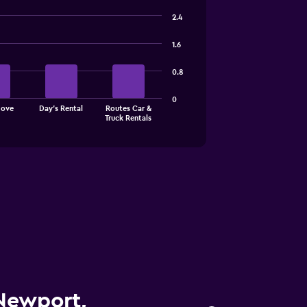
2.4
1.6
0.8
0
Move
Day's Rental
Routes Car &
Truck Rentals
 Newport,