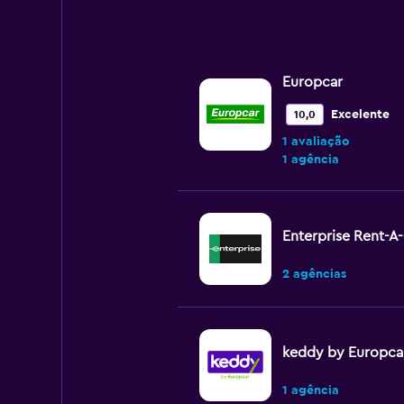
Europcar
Excelente
10,0
1 avaliação
1 agência
Enterprise Rent-A
2 agências
keddy by Europca
1 agência