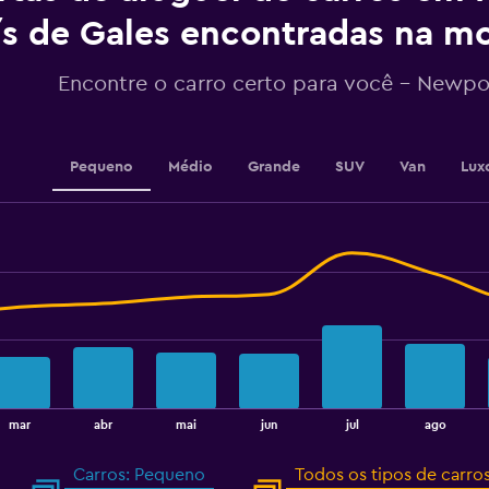
axis
displaying
ís de Gales encontradas na 
values.
Range:
Encontre o carro certo para você – Newpo
0
to
2.4.
Pequeno
Médio
Grande
SUV
Van
Lux
mar
abr
mai
jun
jul
ago
Carros: Pequeno
Todos os tipos de carro