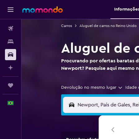
Informaçõe
Carros
Aluguel de carros no Reino Unido
Passagens aéreas
Hospedagens
Aluguel de 
Carros
Procurando por ofertas baratas d
Planeje com IA
Newport? Pesquise aqui mesmo
Trips
Devolução no mesmo lugar
Idade 
Português