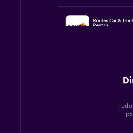
Routes Car & Truc
Rentals
1 agência
Free2Move
1 agência
Di
Day's Rental
Tudo 
pa
1 agência