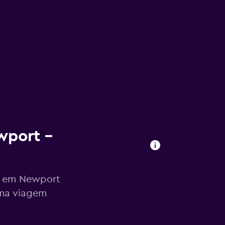
wport –
o em Newport
ima viagem