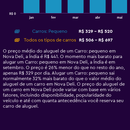
chart
has
R$ 0
1
End
jan
fev
mar
abr
mai
of
X
interactive
axis
chart
Carros: Pequeno
R$ 329 - R$ 520
displaying
categories.
Todos os tipos de carros
R$ 506 - R$ 697
Range:
14
O preço médio do aluguel de um Carro: pequeno em
categories.
Nova Deli, a Índia é R$ 441. O momento mais barato para
The
alugar um Carro: pequeno em Nova Deli, a Índia é em
chart
setembro. O preço é 26% menor do que no resto do ano,
has
apenas R$ 329 por dia. Alugar um Carro: pequeno sai
1
normalmente 32% mais barato do que o valor médio do
Y
aluguel de um carro em Nova Deli. O preço do aluguel de
axis
um carro em Nova Deli pode variar com base em vários
displaying
fatores, incluindo disponibilidade, popularidade do
values.
veículo e até com quanta antecedência você reserva seu
Range:
carro de aluguel.
0
to
750.