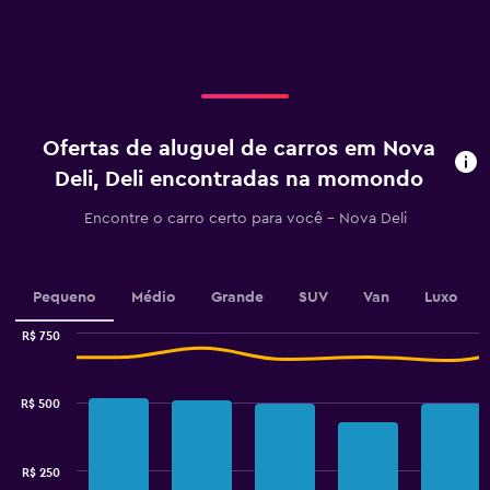
X
axis
displaying
categories.
Range:
4
categories.
Ofertas de aluguel de carros em Nova
The
chart
Deli, Deli encontradas na momondo
has
1
Encontre o carro certo para você – Nova Deli
Y
axis
displaying
values.
Pequeno
Médio
Grande
SUV
Van
Luxo
Range:
0
R$ 750
Combination
to
Chart
graphic.
chart
45.
with
R$ 500
2
data
series.
R$ 250
The