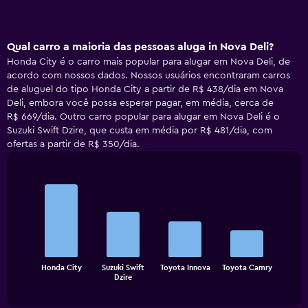
Qual carro a maioria das pessoas aluga in Nova Deli?
Honda City é o carro mais popular para alugar em Nova Deli, de
acordo com nossos dados. Nossos usuários encontraram carros
de aluguel do tipo Honda City a partir de R$ 438/dia em Nova
Deli, embora você possa esperar pagar, em média, cerca de
R$ 669/dia. Outro carro popular para alugar em Nova Deli é o
Suzuki Swift Dzire, que custa em média por R$ 481/dia, com
ofertas a partir de R$ 350/dia.
Bar
Chart
graphic.
chart
with
4
bars.
The
Honda City
Suzuki Swift
Toyota Innova
Toyota Camry
chart
End
Dzire
of
has
interactive
1
chart